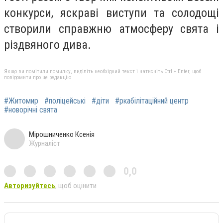
конкурси, яскраві виступи та солодощі
створили справжню атмосферу свята і
різдвяного дива.
Якщо ви помітили помилку, виділіть необхідний текст і натисніть Ctrl + Enter, щоб
повідомити про це редакцію
#Житомир
#поліцейські
#діти
#ркабілітаційний центр
#новорічні свята
Мірошниченко Ксенія
Журналіст
0,0
Авторизуйтесь
, щоб оцінити