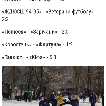
«ЖДЮСШ 94-95» - «Ветерани футболу» -
2:2
«Полісся»
- «Зарічани» - 2:0
«Коростень» -
«Фортуна»
- 1:2
«Танкіст»
- «Кіфа» - 5:0