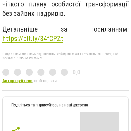
чіткого плану особистої трансформації
без зайвих надривів.
Детальніше за посиланням:
https://bit.ly/34fCPZt
Якщо ви помітили помилку, виділіть необхідний текст і натисніть Ctrl + Enter, щоб
повідомити про це редакцію
0,0
Авторизуйтесь
, щоб оцінити
Поділіться та підписуйтесь на наші джерела