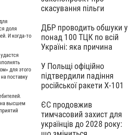
скасування пільги
 для
ДБР проводить обшуки у
ся доля
понад 100 ТЦК по всій
й. И когда-то
Україні: яка причина
 удастся
ыполнять
У Польщі офіційно
ом» для этого
підтвердили падіння
 на поставку
російської ракети Х-101
ебителей.
ЄС продовжив
 на высшем
дприятий
тимчасовий захист для
українців до 2028 року:
що зміниться