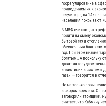
госрегулирование в сфе
приведением их к эконо
регулятора, на 14 январ
населения покрывают 70
В МВФ считают, что реф
прийти на смену эконом
бытовой газ и отоплени
обеспечения благососто
год. При этом низкие т
богатым… А поскольку ст
давит на государственн
инвестиции в системы д
газа», — говорится в от
Но не только повышение
в скором времени. О не
заговорили атомщики. Р
считает, что Кабмину н