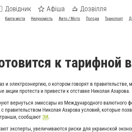
Довідник
Афіша
Дозвілля
Карта міста
Нерухомість
Авто / Мото
Погода
Транспорт
Д
отовится к тарифной 
з и электроэнергию, о котором говорят в правительстве, 
 акции протеста и привести к отставке Николая Азарова.
ируют вернуться эмиссары из Международного валютного ф
с правительством Николая Азарова условий, которые поз
 транши, сообщают
ЭИ
.
агают эксперты, увеличиваются риски для украинской экон