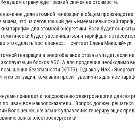
 будущем страну ждет резкий скачек ее стоимости.
 снижение доли атомной генерации в общем производстве
е знаем, что на сегодняшний день имеем невысокий тариф
зким тарифам для атомной энергетики. Если будет снижать
втоматически будет увеличиваться и тариф для потребителе
ше это сделать постепенно», — считает Елена Миколайчук.
атомной генерации в энергобалансе страны упадет, если не
 эксплуатации блоков АЭС. А для продления необходимо в
повышения безопасности (КППБ). Однако у НАК «Энергоат
йти из ситуации, компания просит увеличить для нее тариф
минуемо приведет к подорожанию электроэнергии для потр
т по швам все макропоказатели… Вопрос должен решаться
илий Волошенюк, начальник управления генерирующих пре
ованию рынка электроэнергетики.