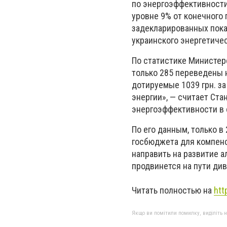
по энергоэффективности
уровне 9% от конечного
задекларированных пока
украинского энергетичес
По статистике Министерс
только 285 переведены 
дотируемые 1039 грн. за
энергии», — считает Ста
энергоэффективности в
По его данным, только в 
госбюджета для компенса
направить на развитие а
продвинется на пути ди
Читать полностью на
htt
Якщо ви помітили помилку, виділіть нео