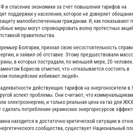
Ф и спасение экономики за счет повышения тарифов на
дят поддержки у населения, которое не доверяет обещани
защиту малообеспеченным гражданам. И, как показывают 
добные меры могут спровоцировать волну протестных акций
тставкой правительства.
премьер Болгарии, признал свою несостоятельность справ
нергию, и заявил об отставке. Этому предшествовали масс
траны, в которых пострадали, по меньшей мере, 20 человек.
аментом Борисов отметил, что «отказывается состоять в
ором полицейские избивают людей».
 адекватности действующих тарифов на энергоносители в 
ругой аспект проблемы. Они считают, что коммунальщикам
и электроэнергию, и только реальная цена на газ для ЖКХ
ет сделать потребление украинских энергоресурсов эффек
раина находится в достаточно критической ситуации в отн
Энергетического сообщества, существует Национальный пл