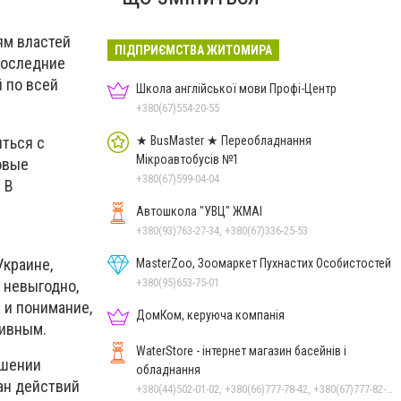
ям властей
ПІДПРИЄМСТВА ЖИТОМИРА
последние
 по всей
Школа англійської мови Профі-Центр
+380(67)554-20-55
иться с
★ BusMaster ★ Переобладнання
Мікроавтобусів №1
овые
+380(67)599-04-04
 В
Автошкола "УВЦ" ЖМАІ
+380(93)763-27-34, +380(67)336-25-53
Украине,
MasterZoo, Зоомаркет Пухнастих Особистостей
+380(95)653-75-01
 невыгодно,
 и понимание,
ДомКом, керуюча компанія
тивным.
WaterStore - інтернет магазин басейнів і
ошении
обладнання
ан действий
+380(44)502-01-02, +380(66)777-78-42, +380(67)777-82-19, +380(67)890-80-80, +380(73)890-80-80, +380(44)502-01-03