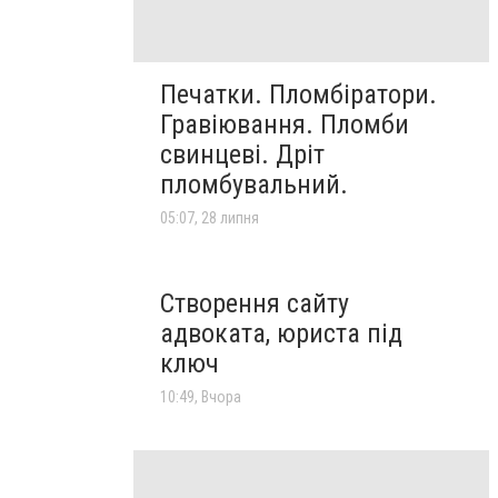
Печатки. Пломбіратори.
Гравіювання. Пломби
свинцеві. Дріт
пломбувальний.
05:07, 28 липня
Створення сайту
адвоката, юриста під
ключ
10:49, Вчора