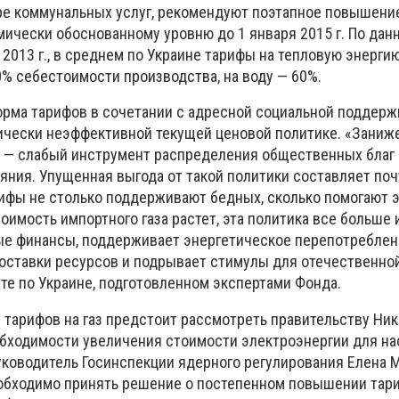
ре коммунальных услуг, рекомендуют поэтапное повышение
мически обоснованному уровню до 1 января 2015 г. По да
я 2013 г., в среднем по Украине тарифы на тепловую энерги
% себестоимости производства, на воду — 60%.
орма тарифов в сочетании с адресной социальной поддер
ически неэффективной текущей ценовой политике. «Заниже
е — слабый инструмент распределения общественных благ 
яния. Упущенная выгода от такой политики составляет поч
арифы не столько поддерживают бедных, сколько помогают 
оимость импортного газа растет, эта политика все больше
ые финансы, поддерживает энергетическое перепотреблен
оставки ресурсов и подрывает стимулы для отечественно
чете по Украине, подготовленном экспертами Фонда.
 тарифов на газ предстоит рассмотреть правительству Ник
обходимости увеличения стоимости электроэнергии для н
уководитель Госинспекции ядерного регулирования Елена 
еобходимо принять решение о постепенном повышении тар