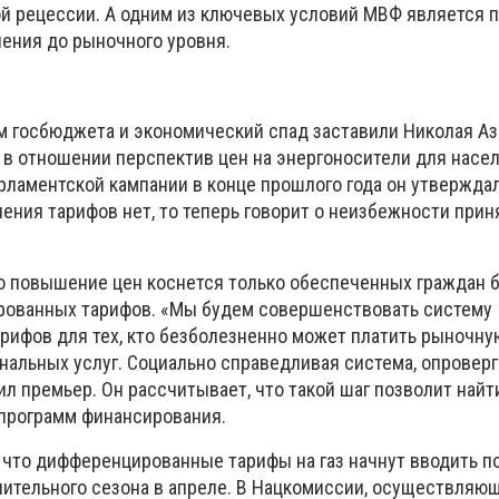
ой рецессии. А одним из ключевых условий МВФ является
ления до рыночного уровня.
 госбюджета и экономический спад заставили Николая Аз
 в отношении перспектив цен на энергоносители для насел
рламентской кампании в конце прошлого года он утверждал
ния тарифов нет, то теперь говорит о неизбежности прин
то повышение цен коснется только обеспеченных граждан 
ованных тарифов. «Мы будем совершенствовать систему
ифов для тех, кто безболезненно может платить рыночну
нальных услуг. Социально справедливая система, опровер
ил премьер. Он рассчитывает, что такой шаг позволит най
программ финансирования.
 что дифференцированные тарифы на газ начнут вводить п
пительного сезона в апреле. В Нацкомиссии, осуществляю