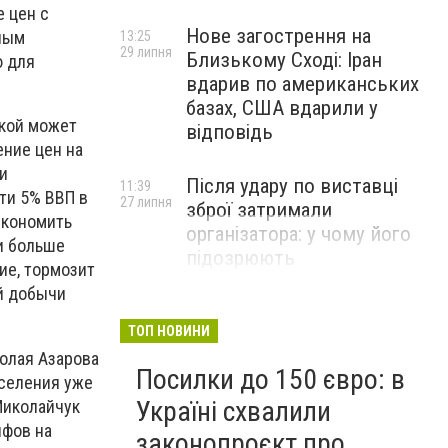
 цен с
Нове загострення на
нным
13:25
29 липня
Близькому Сході: Іран
ю для
вдарив по американських
базах, США вдарили у
жкой может
відповідь
ние цен на
и
Після удару по виставці
11:39
ти 5% ВВП в
27 липня
зброї затримали
экономить
організатора: у чому його
 и больше
підозрюють
ие, тормозит
й добычи
ТОП НОВИНИ
олая Азарова
Посилки до 150 євро: в
аселения уже
Україні схвалили
Миколайчук
ифов на
законопроєкт про