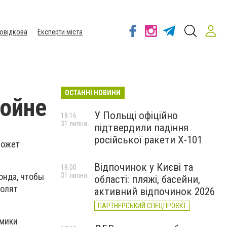
овідкова
Експерти міста
ОСТАННІ НОВИНИ
войне
У Польщі офіційно
18:16
31 липня
підтвердили падіння
російської ракети Х-101
может
Відпочинок у Києві та
18:00
31 липня
онда, чтобы
області: пляжі, басейни,
волят
активний відпочинок 2026
ПАРТНЕРСЬКИЙ СПЕЦПРОЄКТ
омики