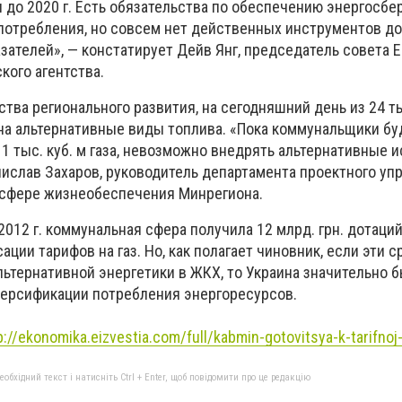
 до 2020 г. Есть обязательства по обеспечению энергосбе
 потребления, но совсем нет действенных инструментов д
зателей», — констатирует Дейв Янг, председатель совета 
кого агентства.
тва регионального развития, на сегодняшний день из 24 т
на альтернативные виды топлива. «Пока коммунальщики бу
 1 тыс. куб. м газа, невозможно внедрять альтернативные 
нислав Захаров, руководитель департамента проектного уп
 сфере жизнеобеспечения Минрегиона.
2012 г. коммунальная сфера получила 12 млрд. грн. дотаций
ции тарифов на газ. Но, как полагает чиновник, если эти 
льтернативной энергетики в ЖКХ, то Украина значительно 
версификации потребления энергоресурсов.
p://ekonomika.eizvestia.com/full/kabmin-gotovitsya-k-tarifnoj
бхідний текст і натисніть Ctrl + Enter, щоб повідомити про це редакцію