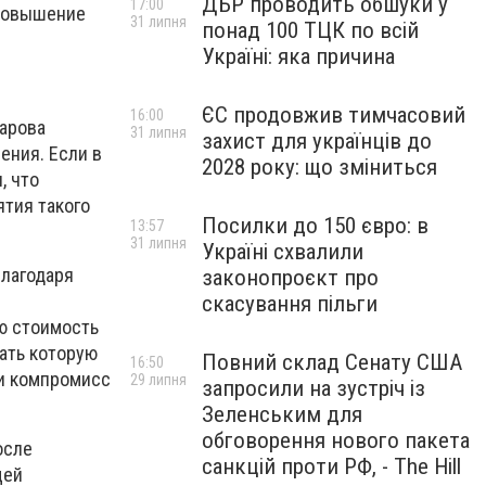
ДБР проводить обшуки у
17:00
 повышение
31 липня
понад 100 ТЦК по всій
Україні: яка причина
ЄС продовжив тимчасовий
16:00
арова
31 липня
захист для українців до
ения. Если в
2028 року: що зміниться
, что
ятия такого
Посилки до 150 євро: в
13:57
31 липня
Україні схвалили
благодаря
законопроєкт про
скасування пільги
ю стоимость
гать которую
Повний склад Сенату США
16:50
ти компромисс
29 липня
запросили на зустріч із
Зеленським для
обговорення нового пакета
осле
санкцій проти РФ, - The Hill
щей