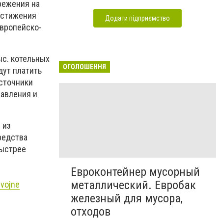
режения на
остижения
Додати підприємство
Европейско-
ыс. котельных
ОГОЛОШЕННЯ
дут платить
источники
равления и
 из
средства
быстрее
Евроконтейнер мусорный
металлический. Евробак
-vojne
железный для мусора,
отходов