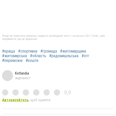
Якщо ви помітили помилку, виділіть необхідний текст і натисніть Ctrl + Enter, щоб
повідомити про це редакцію
#краща
#спортивна
#громада
#житомирщина
#житомирська
#область
#радомишльська
#отг
#переможні
#кошти
Ketlandia
журналіст
0,0
Авторизуйтесь
, щоб оцінити