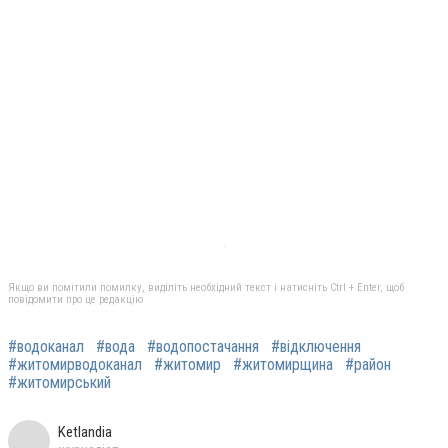
Якщо ви помітили помилку, виділіть необхідний текст і натисніть Ctrl + Enter, щоб
повідомити про це редакцію
#водоканал
#вода
#водопостачання
#відключення
#житомирводоканал
#житомир
#житомирщина
#район
#житомирський
Ketlandia