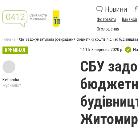
Новини
Фотозвіти
Вакансії
Оголошення
Головна
СБУ задокументувала розкрадання бюджетних коштів під час будівництва
14:15, 8 вересня 2020 р.
На
КРИМІНАЛ
СБУ задо
бюджетни
Ketlandia
журналіст
будівниц
Житомир