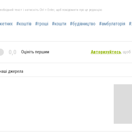
бхідний текст і натисніть Ctrl + Enter, щоб повідомити про це редакцію
жетних
#коштів
#гроші
#кошти
#будівництво
#амбулаторія
#
0,0
Оцініть першим
Авторизуйтесь
, щоб
 наші джерела