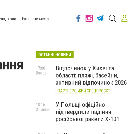
овідкова
Експерти міста
ОСТАННІ НОВИНИ
ання
Відпочинок у Києві та
17:00
Вчора
області: пляжі, басейни,
активний відпочинок 2026
ПАРТНЕРСЬКИЙ СПЕЦПРОЄКТ
У Польщі офіційно
18:16
31 липня
підтвердили падіння
російської ракети Х-101