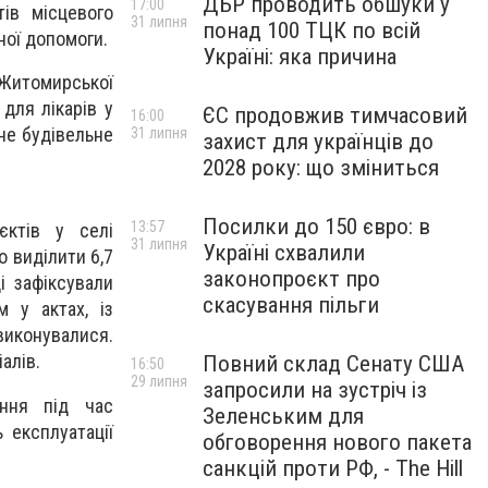
ДБР проводить обшуки у
17:00
ів місцевого
31 липня
понад 100 ТЦК по всій
ної допомоги.
Україні: яка причина
 Житомирської
для лікарів у
ЄС продовжив тимчасовий
16:00
не будівельне
31 липня
захист для українців до
2028 року: що зміниться
Посилки до 150 євро: в
13:57
єктів у селі
31 липня
Україні схвалили
о виділити 6,7
законопроєкт про
і зафіксували
скасування пільги
м у актах, із
 виконувалися.
алів.
Повний склад Сенату США
16:50
29 липня
запросили на зустріч із
ення під час
Зеленським для
 експлуатації
обговорення нового пакета
санкцій проти РФ, - The Hill