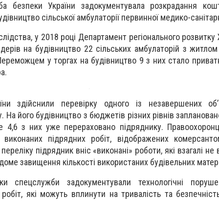
а безпеки України задокументувала розкрадання кошт
удівництво сільської амбулаторії первинної медико-санітар
лідства, у 2018 році Департамент регіонального розвитку
дерів на будівництво 22 сільських амбулаторій з житлом 
 Переможцем у торгах на будівництво 9 з них стало приват
а.
їни здійснили перевірку одного із незавершених об’
 На його будівництво з бюджетів різних рівнів запланован
е 4,6 з них уже перераховано підряднику. Правоохоронц
в виконаних підрядних робіт, відображених комерсанто
переліку підрядник вніс «виконані» роботи, які взагалі не
доме завищення кількості використаних будівельних матері
ики спецслужби задокументували технологічні поруш
робіт, які можуть вплинути на тривалість та безпечність