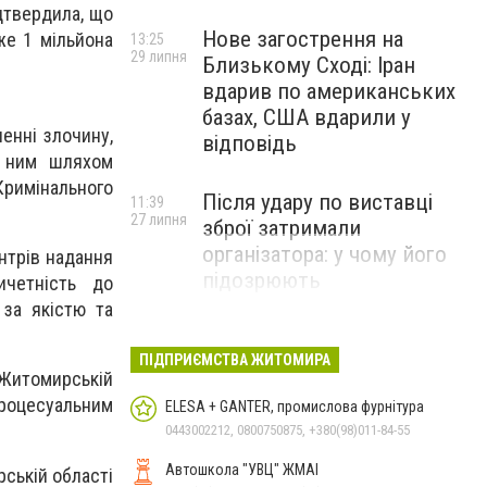
дтвердила, що
Нове загострення на
же 1 мільйона
13:25
29 липня
Близькому Сході: Іран
вдарив по американських
базах, США вдарили у
енні злочину,
відповідь
я ним шляхом
Кримінального
Після удару по виставці
11:39
27 липня
зброї затримали
організатора: у чому його
ентрів надання
підозрюють
ичетність до
 за якістю та
ПІДПРИЄМСТВА ЖИТОМИРА
Житомирській
роцесуальним
ELESA + GANTER, промислова фурнітура
0443002212, 0800750875, +380(98)011-84-55
Автошкола "УВЦ" ЖМАІ
ській області