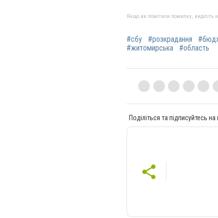
Якщо ви помітили помилку, виділіть нео
#сбу
#розкрадання
#бюд
#житомирська
#область
Поділіться та підписуйтесь на