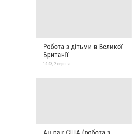
Робота з дітьми в Великої
Британії
14:43, 2 серпня
Au pair США (робота з