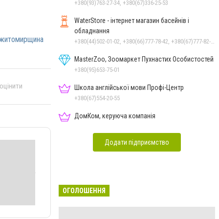
+380(93)763-27-34, +380(67)336-25-53
WaterStore - інтернет магазин басейнів і
обладнання
житомирщина
+380(44)502-01-02, +380(66)777-78-42, +380(67)777-82-19, +380(67)890-80-80, +380(73)890-80-80, +380(44)502-01-03
MasterZoo, Зоомаркет Пухнастих Особистостей
+380(95)653-75-01
 оцінити
Школа англійської мови Профі-Центр
+380(67)554-20-55
ДомКом, керуюча компанія
Додати підприємство
ОГОЛОШЕННЯ