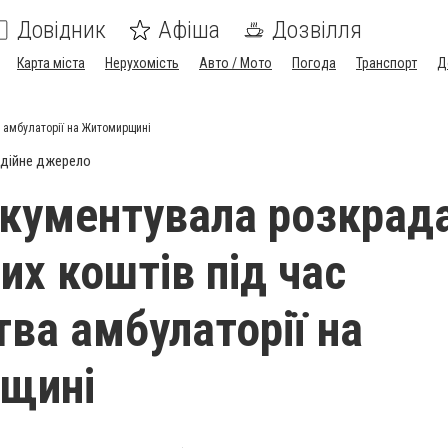
Довідник
Афіша
Дозвілля
Карта міста
Нерухомість
Авто / Мото
Погода
Транспорт
Д
 амбулаторії на Житомирщині
дійне джерело
кументувала розкрад
х коштів під час
тва амбулаторії на
щині