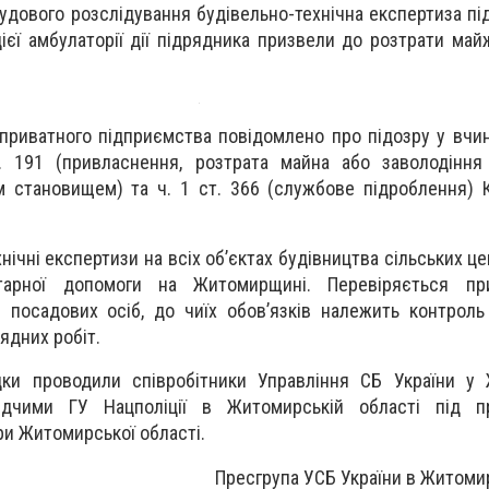
удового розслідування будівельно-технічна експертиза пі
цієї амбулаторії дії підрядника призвели до розтрати май
 приватного підприємства повідомлено про підозру у вчин
. 191 (привласнення, розтрата майна або заволодінн
 становищем) та ч. 1 ст. 366 (службове підроблення) 
нічні експертизи на всіх об’єктах будівництва сільських ц
ітарної допомоги на Житомирщині. Перевіряється пр
і посадових осіб, до чиїх обов’язків належить контроль
ядних робіт.
ки проводили співробітники Управління СБ України у 
лідчими ГУ Нацполіції в Житомирській області під п
и Житомирської області.
Пресгрупа УСБ України в Житомир