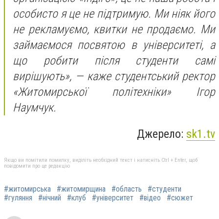
особисто я це не підтримую. Ми ніяк його
не рекламуємо, квитки не продаємо. Ми
займаємося посвятою в університеті, а
що робити після студенти самі
вирішують», — каже студентський ректор
«Житомирської політехніки» Ігор
Наумчук.
Джерело:
sk1.tv
Якщо ви помітили помилку, виділіть необхідний текст і натисніть Ctrl + Enter, щоб
повідомити про це редакцію
#житомирська
#житомирщина
#область
#студенти
#гуляння
#нічний
#клуб
#університет
#відео
#сюжет