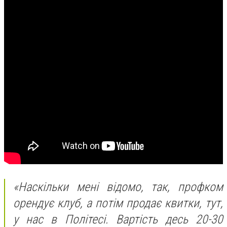
«Наскільки мені відомо, так, профком
орендує клуб, а потім продає квитки, тут,
у нас в Політесі. Вартість десь 20-30