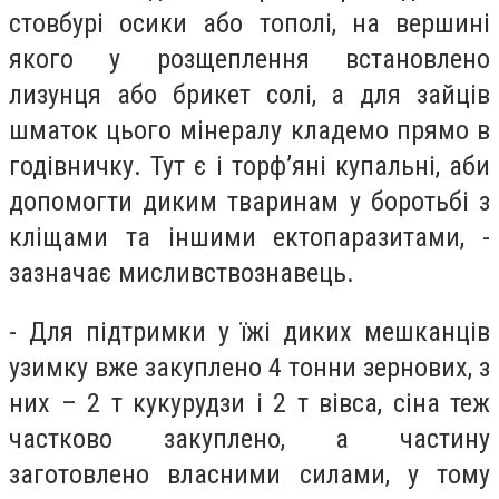
стовбурі осики або тополі, на вершині
якого у розщеплення встановлено
лизунця або брикет солі, а для зайців
шматок цього мінералу кладемо прямо в
годівничку. Тут є і торф’яні купальні, аби
допомогти диким тваринам у боротьбі з
кліщами та іншими ектопаразитами, -
зазначає мисливствознавець.
- Для підтримки у їжі диких мешканців
узимку вже закуплено 4 тонни зернових, з
них – 2 т кукурудзи і 2 т вівса, сіна теж
частково закуплено, а частину
заготовлено власними силами, у тому