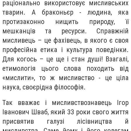
раціонально використовує мисливських
тварин. А браконьєр - людина, яка
протизаконно нищить природу, її
мешканців та ресурси. Справжній
мисливець – це фахівець, в якого є своя
професійна етика і культура поведінки.
Для когось – це ще і стан душі! Взагалі,
етимологія цього слова походить від
«мислити», то ж мисливство - це ціла
наука, своєрідна філософія.
Так вважає і мисливствознавець Ігор
Іванович Шваб, який 33 роки свого життя
присвятив галузі лісівництва й
мисливства. Саме йому і його колегам