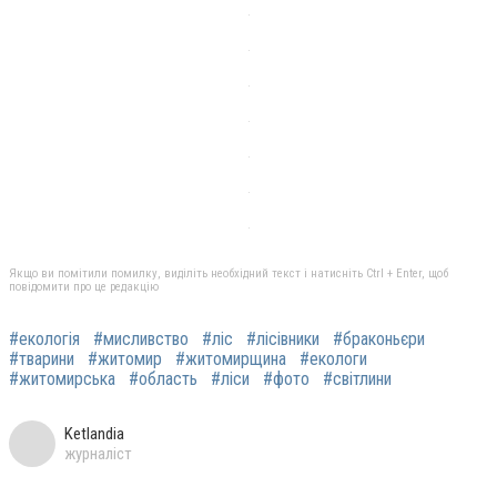
Якщо ви помітили помилку, виділіть необхідний текст і натисніть Ctrl + Enter, щоб
повідомити про це редакцію
#екологія
#мисливство
#ліс
#лісівники
#браконьєри
#тварини
#житомир
#житомирщина
#екологи
#житомирська
#область
#ліси
#фото
#світлини
Ketlandia
журналіст