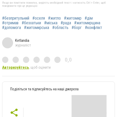
Якщо ви помітили помилку, виділіть необхідний текст і натисніть Ctrl + Enter, щоб
повідомити про це редакцію
#безпритульний
#оселя
#житло
#житомир
#дім
#отримав
#безхатьки
#міська
#рада
#житомирщина
#допомога
#житомирська
#область
#борг
#конфлікт
Ketlandia
журналіст
0,0
Авторизуйтесь
, щоб оцінити
Поділіться та підписуйтесь на наші джерела