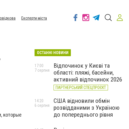
овідкова
Експерти міста
ОСТАННІ НОВИНИ
т
Відпочинок у Києві та
17:00
7 серпня
області: пляжі, басейни,
активний відпочинок 2026
ПАРТНЕРСЬКИЙ СПЕЦПРОЄКТ
США відновили обмін
14:20
6 серпня
розвідданими з Україною
до попереднього рівня
, которые