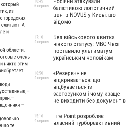
Росіяни атакували
10:45
, который
6 серпня
балістикою логістичний
ик, из
центр NOVUS у Києві: що
ис городских
відомо
 сжигают. А
ле и
Без військового квитка
17:10
4 серпня
ніякого статусу: МВС Чехії
ой области,
поставило ультиматум
которые очень
українським чоловікам
 и никто этим
приобретает
«Резерв+» не
16:50
4 серпня
відкривається: що
 люди
відбувається із
кусственные,—
застосунком і чому краще
пран.—
не виходити без документів
вященники —
Fire Point розробляє
15:16
довольно
4 серпня
власний турбореактивний
енно те