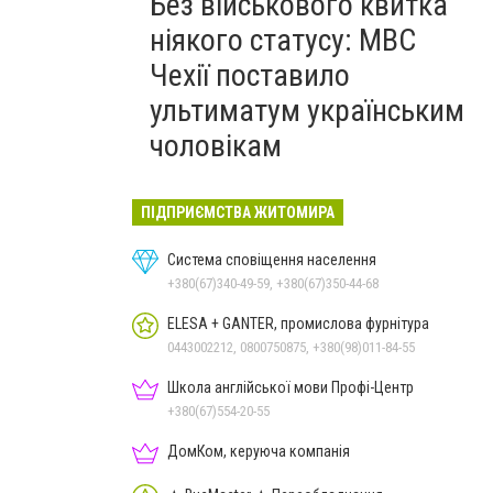
Без військового квитка
ніякого статусу: МВС
Чехії поставило
ультиматум українським
чоловікам
ПІДПРИЄМСТВА ЖИТОМИРА
Система сповіщення населення
+380(67)340-49-59, +380(67)350-44-68
ELESA + GANTER, промислова фурнітура
0443002212, 0800750875, +380(98)011-84-55
Школа англійської мови Профі-Центр
+380(67)554-20-55
ДомКом, керуюча компанія