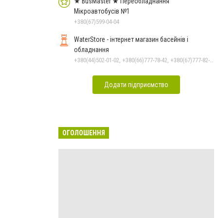
★ BusMaster ★ Переобладнання
Мікроавтобусів №1
+380(67)599-04-04
WaterStore - інтернет магазин басейнів і
обладнання
+380(44)502-01-02, +380(66)777-78-42, +380(67)777-82-19, +380(67)890-80-80, +380(73)890-80-80, +380(44)502-01-03
Додати підприємство
ОГОЛОШЕННЯ