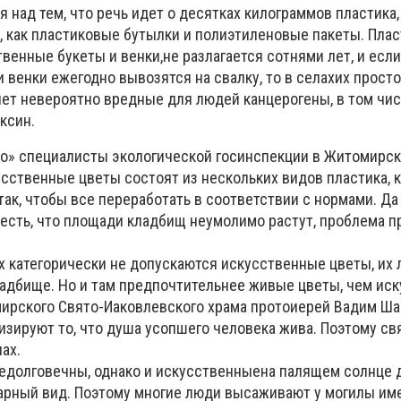
 над тем, что речь идет о десятках килограммов пластика
, как пластиковые бутылки и полиэтиленовые пакеты. Пласт
венные букеты и венки,не разлагается сотнями лет, и есл
венки ежегодно вывозятся на свалку, то в селахих просто
ет невероятно вредные для людей канцерогены, в том чис
ксин.
хо» специалисты экологической госинспекции в Житомирск
усственные цветы состоят из нескольких видов пластика, 
ак, чтобы все переработать в соответствии с нормами. Да
честь, что площади кладбищ неумолимо растут, проблема 
х категорически не допускаются искусственные цветы, их
ладбище. Но и там предпочтительнее живые цветы, чем ис
ирского Свято-Иаковлевского храма протоиерей Вадим Ша
зируют то, что душа усопшего человека жива. Поэтому с
ах.
едолговечны, однако и искусственныена палящем солнце 
арный вид. Поэтому многие люди высаживают у могилы им