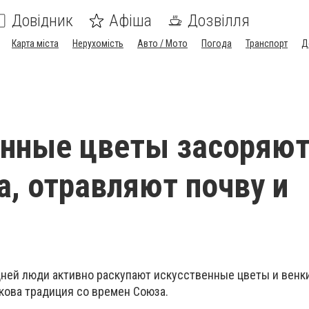
Довідник
Афіша
Дозвілля
Карта міста
Нерухомість
Авто / Мото
Погода
Транспорт
Д
енные цветы засоряю
, отравляют почву и
ней люди активно раскупают искусственные цветы и венки
кова традиция со времен Союза.