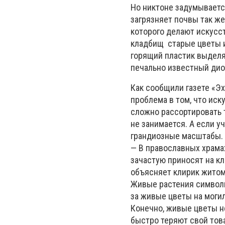
Но никтоне задумывается
загрязняет почвы так же
которого делают искусст
кладбищ старые цветы и 
горящий пластик выделя
печально известный дио
Как сообщили газете «Э
проблема в том, что иск
сложно рассортировать т
не занимается. А если у
грандиозные масштабы.
— В православных храма
зачастую приносят на к
объясняет клирик житом
Живые растения символи
за живые цветы на могил
Конечно, живые цветы н
быстро теряют свой тов