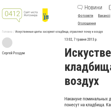
Новини
Фотозвіти
Вакансії
Оголошення
Головна
Искуственные цветы засоряют кладбища, отравляют почву и воздух
13:02, 7 травня 2013 р.
Искуств
Сергей Роздум
кладбища
воздух
Накануне поминальных д
понесут на кладбища. Ка