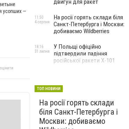
двигун для ракет
цветыне
ля усопших —
На росії горять склади біля
11:50
4 серпня
Санкт-Петербурга і Москви:
добиваємо Wildberries
У Польщі офіційно
18:16
31 липня
підтвердили падіння
російської ракети Х-101
 оцінити
ТОП НОВИНИ
На росії горять склади
біля Санкт-Петербурга і
Москви: добиваємо