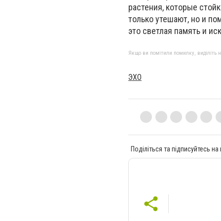
растения, которые стой
только утешают, но и п
это светлая память и ис
Якщо ви помітили помилку, виділіть нео
ЭХО
Поділіться та підписуйтесь на