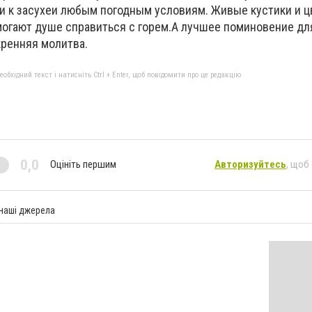
ки к засухеи любым погодным условиям. Живые кустики и 
омогают душе справиться с горем.А лучшее поминовение д
кренняя молитва.
бхідний текст і натисніть Ctrl + Enter, щоб повідомити про це редакцію
0,0
Оцініть першим
Авторизуйтесь
, щоб
 наші джерела