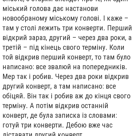
міський голова дає настанови
новообраному міському голові. І каже –
там у столі лежить три конверти. Перший
відкрий зараз, другий – через два роки, а
третій – під кінець свого терміну. Коли
той відкрив перший конверт, то там було
написано: все звалюй на попередників.
Мер так і робив. Через два роки відкрив
другий конверт, а там написано: все
обіцяй. Він так і робив аж до кінця свого
терміну. А потім відкрив останній
конверт, де була записка із словами:
готуй три конверти. Дебою вже час
діставати другий конверт…