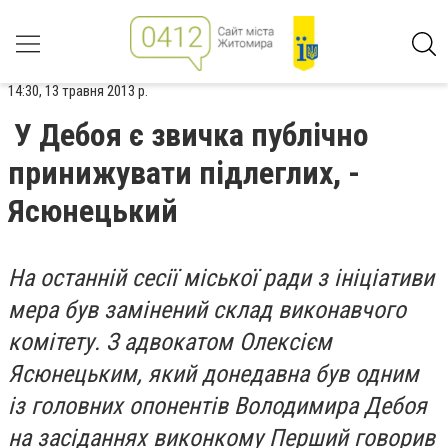
14:30, 13 травня 2013 р.
У Дебоя є звичка публічно
принижувати підлеглих, -
Ясюнецький
На останній сесії міської ради з ініціативи
мера був замінений склад виконавчого
комітету. З адвокатом Олексієм
Ясюнецьким, який донедавна був одним
із головних опонентів Володимира Дебоя
на засіданнях виконкому Перший говорив