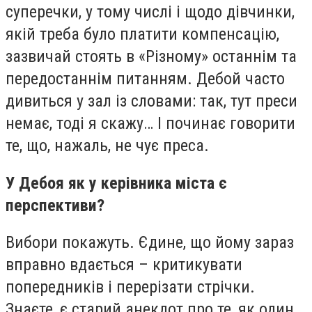
суперечки, у тому числі і щодо дівчинки,
якій треба було платити компенсацію,
зазвичай стоять в «Різному» останнім та
передостаннім питанням. Дебой часто
дивиться у зал із словами: так, тут преси
немає, тоді я скажу… І починає говорити
те, що, нажаль, не чує преса.
У Дебоя як у керівника міста є
перспективи?
Вибори покажуть. Єдине, що йому зараз
вправно вдається – критикувати
попередників і перерізати стрічки.
Знаєте, є старий анекдот про те, як один