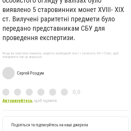
особистого огляду у валізах було
виявлено 5 старовинних монет XVIII- XIX
ст. Вилучені раритетні предмети було
передано представникам СБУ для
проведення експертизи.
Якщо ви помітили помилку, виділіть необхідний текст і натисніть Ctrl + Enter, щоб
повідомити про це редакцію
Сергей Роздум
0,0
Авторизуйтесь
, щоб оцінити
Поділіться та підписуйтесь на наші джерела