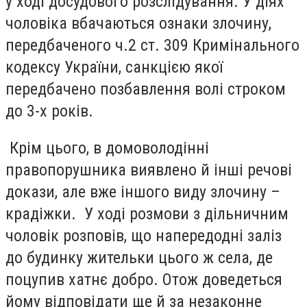
у ході досудового розслідування. У діях
чоловіка вбачаються ознаки злочину,
передбаченого ч.2 ст. 309 Кримінального
кодексу України, санкцією якої
передбачено позбавлення волі строком
до 3-х років.
Крім цього, в домоволодінні
правопорушника виявлено й інші речові
докази, але вже іншого виду злочину –
крадіжки. У ході розмови з дільничним
чоловік розповів, що напередодні заліз
до будинку жительки цього ж села, де
поцупив хатнє добро. Отож доведеться
йому відповідати ще й за незаконне