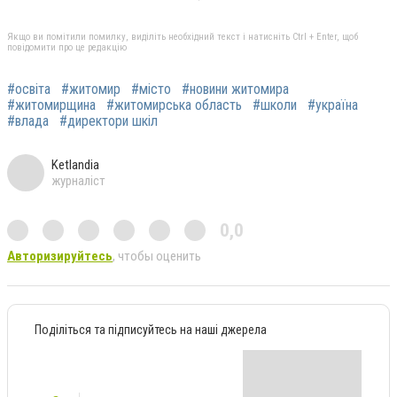
Якщо ви помітили помилку, виділіть необхідний текст і натисніть Ctrl + Enter, щоб
повідомити про це редакцію
#освіта
#житомир
#місто
#новини житомира
#житомирщина
#житомирська область
#школи
#україна
#влада
#директори шкіл
Ketlandia
журналіст
0,0
Авторизируйтесь
, чтобы оценить
Поділіться та підписуйтесь на наші джерела