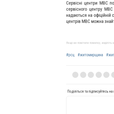
Сервісні центри МВС по
сервісного центру МВС 
надаються на офіційній с
центрів МВС можна знайт
Якщо ви помітили помилку, виділіть нео
#рсц
#житомирщина
#жи
Поділіться та підписуйтесь на