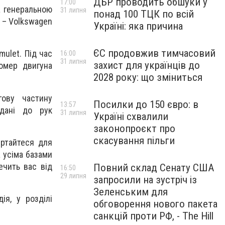
ДБР проводить обшуки у
17:00
а генеральною
31 липня
понад 100 ТЦК по всій
 – Volkswagen
Україні: яка причина
ЄС продовжив тимчасовий
ulet. Під час
16:00
31 липня
захист для українців до
омер двигуна
2028 року: що зміниться
ову частину
Посилки до 150 євро: в
13:57
едані до рук
31 липня
Україні схвалили
законопроєкт про
скасування пільги
ертайтеся для
 усіма базами
ечить вас від
Повний склад Сенату США
16:50
29 липня
запросили на зустріч із
Зеленським для
ія, у розділі
обговорення нового пакета
санкцій проти РФ, - The Hill