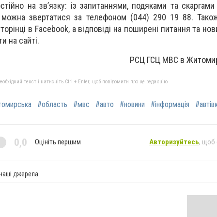
стійно на зв’язку: із запитаннями, подяками та скаргами
можна звертатися за телефоном (044) 290 19 88. Також
торінці в Facebook, а відповіді на поширені питання та но
и на сайті.
РСЦ ГСЦ МВС в Житомир
бхідний текст і натисніть Ctrl + Enter, щоб повідомити про це редакцію
томирська
#область
#мвс
#авто
#новини
#інформація
#автів
0,0
Оцініть першим
Авторизуйтесь
, щоб
 наші джерела