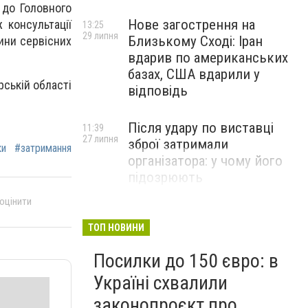
 до Головного
Нове загострення на
 консультації
13:25
29 липня
Близькому Сході: Іран
вини сервісних
вдарив по американських
базах, США вдарили у
ській області
відповідь
Після удару по виставці
11:39
27 липня
зброї затримали
ки
#затримання
організатора: у чому його
підозрюють
 оцінити
ТОП НОВИНИ
Посилки до 150 євро: в
Україні схвалили
законопроєкт про