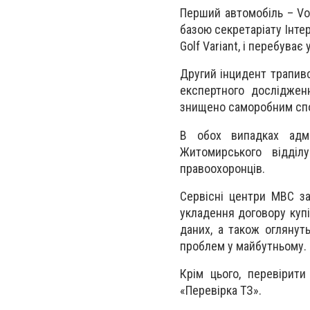
Перший автомобіль – Vo
базою секретаріату Інте
Golf Variant, і перебуває
Другий інцидент трапивс
експертного досліджен
знищено саморобним сп
В обох випадках адм
Житомирського відділ
правоохоронців.
Сервісні центри МВС за
укладення договору купі
даних, а також оглянут
проблем у майбутньому.
Крім цього, перевірити
«Перевірка ТЗ».