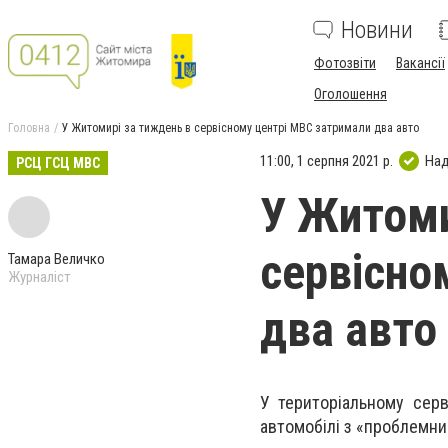
Новини
Фотозвіти
Вакансії
Оголошення
Головна
У Житомирі за тиждень в сервісному центрі МВС затримали два авто
11:00, 1 серпня 2021 р.
Над
РСЦ ГСЦ МВС
У Житоми
сервісно
Тамара Величко
Журналіст
два авто
У територіальному сер
автомобілі з «проблемни