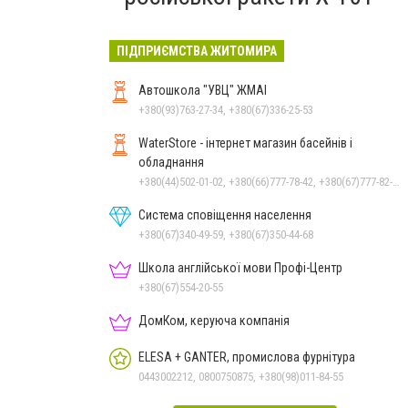
ПІДПРИЄМСТВА ЖИТОМИРА
Автошкола "УВЦ" ЖМАІ
+380(93)763-27-34, +380(67)336-25-53
WaterStore - інтернет магазин басейнів і
обладнання
+380(44)502-01-02, +380(66)777-78-42, +380(67)777-82-19, +380(67)890-80-80, +380(73)890-80-80, +380(44)502-01-03
Система сповіщення населення
+380(67)340-49-59, +380(67)350-44-68
Школа англійської мови Профі-Центр
+380(67)554-20-55
ДомКом, керуюча компанія
ELESA + GANTER, промислова фурнітура
0443002212, 0800750875, +380(98)011-84-55