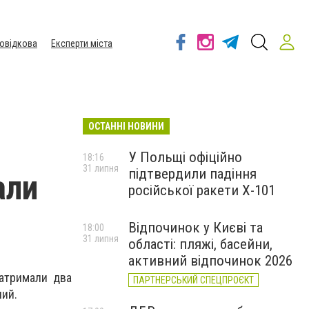
овідкова
Експерти міста
ОСТАННІ НОВИНИ
У Польщі офіційно
18:16
31 липня
підтвердили падіння
али
російської ракети Х-101
Відпочинок у Києві та
18:00
31 липня
області: пляжі, басейни,
активний відпочинок 2026
атримали два
ПАРТНЕРСЬКИЙ СПЕЦПРОЄКТ
ний.