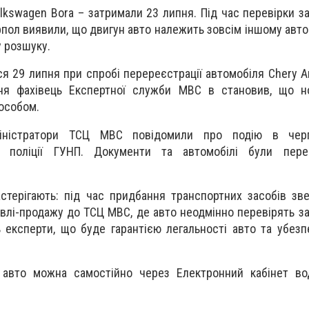
lkswagen Bora – затримали 23 липня. Під час перевірки з
рпол виявили, що двигун авто належить зовсім іншому авто
 у розшуку.
я 29 липня при спробі перереєстрації автомобіля Chery Am
ня фахівець Експертної служби МВС в становив, що н
особом.
іністратори ТСЦ МВС повідомили про подію в черг
у поліції ГУНП. Документи та автомобілі були пер
стерігають: під час придбання транспортних засобів зв
влі-продажу до ТСЦ МВС, де авто неодмінно перевірять за
ь експерти, що буде гарантією легальності авто та убезп
 авто можна самостійно через Електронний кабінет вод