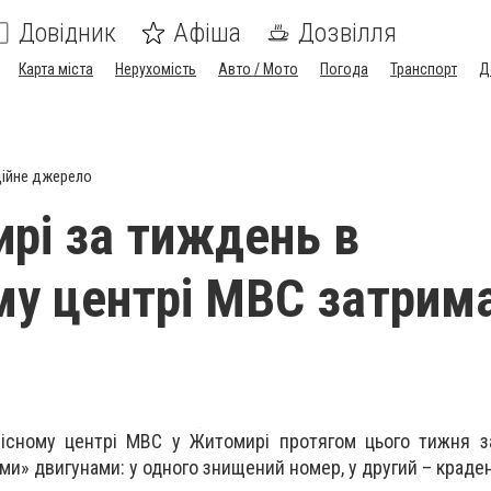
Довідник
Афіша
Дозвілля
Карта міста
Нерухомість
Авто / Мото
Погода
Транспорт
Д
ійне джерело
рі за тиждень в
му центрі МВС затрим
вісному центрі МВС у Житомирі протягом цього тижня з
ми» двигунами: у одного знищений номер, у другий – краде