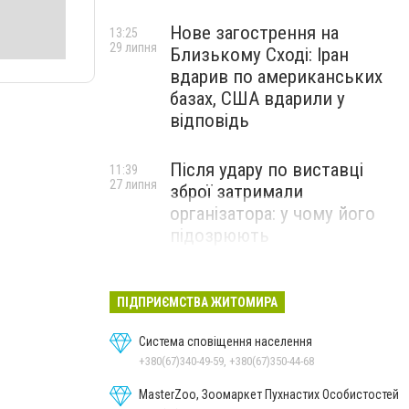
Нове загострення на
13:25
29 липня
Близькому Сході: Іран
вдарив по американських
базах, США вдарили у
відповідь
Після удару по виставці
11:39
27 липня
зброї затримали
організатора: у чому його
підозрюють
ПІДПРИЄМСТВА ЖИТОМИРА
Система сповіщення населення
+380(67)340-49-59, +380(67)350-44-68
MasterZoo, Зоомаркет Пухнастих Особистостей