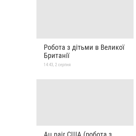
Робота з дітьми в Великої
Британії
14:43, 2 серпня
Au pair США (робота з