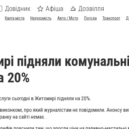
Довідник
Афіша
Дозвілля
Карта міста
Нерухомість
Авто / Мото
Погода
Транспорт
Д
рі підняли комунальн
а 20%
слуги сьогодні в Житомирі підняли на 20%.
виконкомі, про який журналістам не повідомили. Анонсу ви
ранку на сайті немає.
арифів пояснили тим, що зросли ціни на паливно-мастильні 