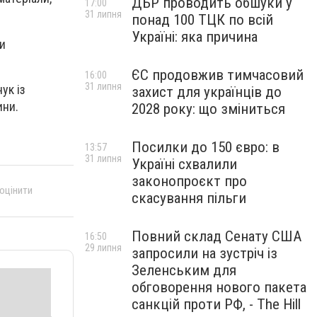
ДБР проводить обшуки у
17:00
31 липня
понад 100 ТЦК по всій
Україні: яка причина
ки
ЄС продовжив тимчасовий
16:00
31 липня
ук із
захист для українців до
ини.
2028 року: що зміниться
Посилки до 150 євро: в
13:57
31 липня
Україні схвалили
законопроєкт про
 оцінити
скасування пільги
Повний склад Сенату США
16:50
29 липня
запросили на зустріч із
Зеленським для
обговорення нового пакета
санкцій проти РФ, - The Hill