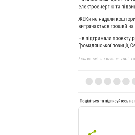
електроенергію та підви
ЖЕКи не надали кошторис
витрачається грошей на т
Не підтримали проекту рі
Громадянської позиції, С
Якщо ви помітили помилку, виділіть нео
Поділіться та підписуйтесь на