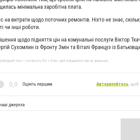
щилась мінімальна заробітна плата.
 на витрати щодо поточних ремонтів. Ніхто не знає, скіль
і чи інші роботи.
шення щодо підняття цін на комунальні послуги Віктор Ткач
ергій Сухомлин із Фронту Змін та Віталі Француз із Батьківщ
бхідний текст і натисніть Ctrl + Enter, щоб повідомити про це редакцію
0,0
Оцініть першим
Авторизуйтесь
, щоб
 наші джерела