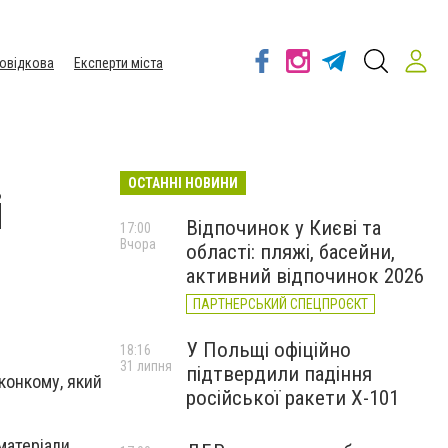
овідкова
Експерти міста
ОСТАННІ НОВИНИ
і
Відпочинок у Києві та
17:00
Вчора
області: пляжі, басейни,
активний відпочинок 2026
ПАРТНЕРСЬКИЙ СПЕЦПРОЄКТ
У Польщі офіційно
18:16
31 липня
підтвердили падіння
конкому, який
російської ракети Х-101
матеріали,