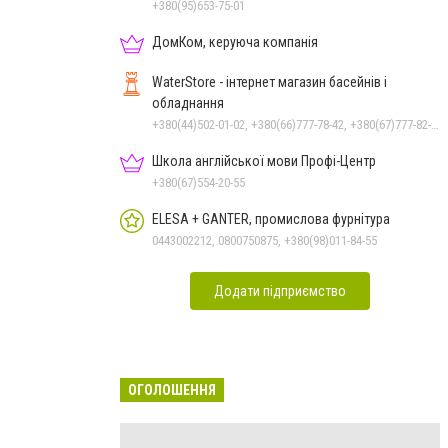
+380(95)653-75-01
ДомКом, керуюча компанія
WaterStore - інтернет магазин басейнів і
обладнання
+380(44)502-01-02, +380(66)777-78-42, +380(67)777-82-19, +380(67)890-80-80, +380(73)890-80-80, +380(44)502-01-03
Школа англійської мови Профі-Центр
+380(67)554-20-55
ELESA + GANTER, промислова фурнітура
0443002212, 0800750875, +380(98)011-84-55
Додати підприємство
ОГОЛОШЕННЯ