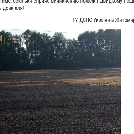
стиме, оскільки сприяє виникненню пожеж і швидкому по
ь довкілля!
ГУ ДСНС України в Житомир