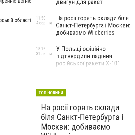
ширенню вогню
двигун для ракет
На росії горять склади біля
11:50
ській області
4 серпня
Санкт-Петербурга і Москви:
добиваємо Wildberries
У Польщі офіційно
18:16
31 липня
підтвердили падіння
російської ракети Х-101
ТОП НОВИНИ
На росії горять склади
біля Санкт-Петербурга і
Москви: добиваємо