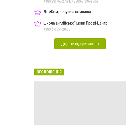
+380(93)763-27-34, +380(67)336-25-53
ДомКом, керуюча компанія
Школа англійської мови Профі-Центр
+380(67)554-20-55
Додати підприємство
ОГОЛОШЕННЯ