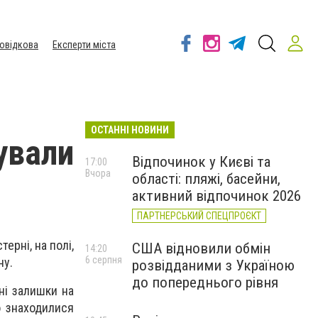
овідкова
Експерти міста
ОСТАННІ НОВИНИ
ували
Відпочинок у Києві та
17:00
Вчора
області: пляжі, басейни,
активний відпочинок 2026
ПАРТНЕРСЬКИЙ СПЕЦПРОЄКТ
ерні, на полі,
США відновили обмін
14:20
6 серпня
ну.
розвідданими з Україною
до попереднього рівня
вні залишки на
о знаходилися