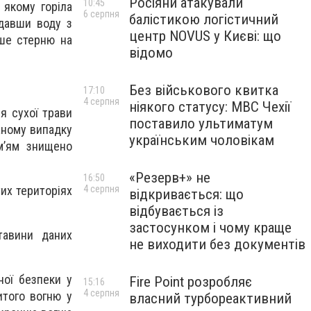
Росіяни атакували
10:45
 якому горіла
6 серпня
балістикою логістичний
одавши воду з
центр NOVUS у Києві: що
ише стерню на
відомо
Без військового квитка
17:10
4 серпня
ніякого статусу: МВС Чехії
ня сухої трави
поставило ультиматум
аному випадку
українським чоловікам
м’ям знищено
«Резерв+» не
16:50
тих територіях
4 серпня
відкривається: що
відбувається із
застосунком і чому краще
тавини даних
не виходити без документів
ої безпеки у
Fire Point розробляє
15:16
4 серпня
итого вогню у
власний турбореактивний