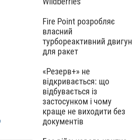
Wildberries
Fire Point розробляє
власний
турбореактивний двигун
для ракет
«Резерв+» не
відкривається: що
відбувається із
застосунком і чому
краще не виходити без
документів
а