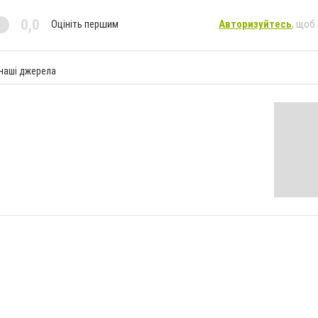
0,0
Оцініть першим
Авторизуйтесь
, щоб
 наші джерела