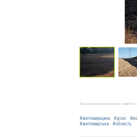
Якщо ви помітили помилку, виділіть нео
#житомирщина
#дснс
#во
#житомирська
#область