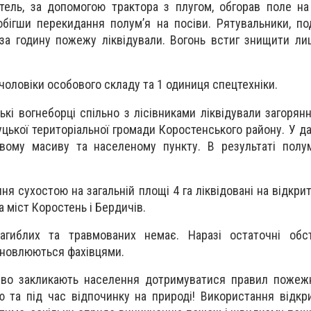
тель, за допомогою трактора з плугом, обгорав поле на
обігши перекидання полум’я на посіви. Рятувальники, п
за годину пожежу ліквідували. Вогонь встиг знищити л
 чоловіки особового складу та 1 одиниця спецтехніки.
цькі вогнеборці спільно з лісівниками ліквідували загорян
цької територіальної громади Коростенського району. У д
овому масиву та населеному пункту. В результаті полу
ня сухостою на загальній площі 4 га ліквідовані на відкри
 міст Коростень і Бердичів.
агиблих та травмованих немає. Наразі остаточні обс
ановлюються фахівцями.
иво закликають населення дотримуватися правил пожежн
 та під час відпочинку на природі! Використання відкр