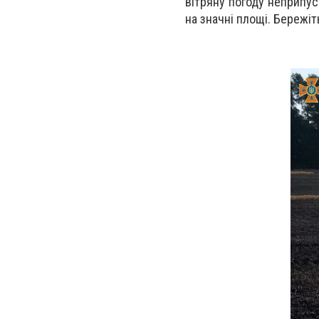
вітряну погоду неприпу
на значні площі. Бережіт