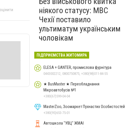
Без військового квитка
ніякого статусу: МВС
 оцінити
Чехії поставило
ультиматум українським
чоловікам
ПІДПРИЄМСТВА ЖИТОМИРА
ELESA + GANTER, промислова фурнітура
0443002212, 0800750875, +380(98)011-84-55
★ BusMaster ★ Переобладнання
Мікроавтобусів №1
+380(67)599-04-04
MasterZoo, Зоомаркет Пухнастих Особистостей
+380(95)653-75-01
Автошкола "УВЦ" ЖМАІ