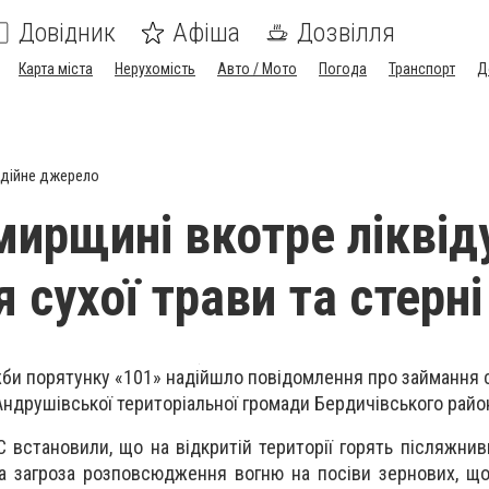
Довідник
Афіша
Дозвілля
Карта міста
Нерухомість
Авто / Мото
Погода
Транспорт
Д
дійне джерело
ирщині вкотре ліквід
 сухої трави та стерні
жби порятунку «101» надійшло повідомлення про займання ст
Андрушівської територіальної громади Бердичівського райо
НС встановили, що на відкритій території горять післяжни
ала загроза розповсюдження вогню на посіви зернових, щ