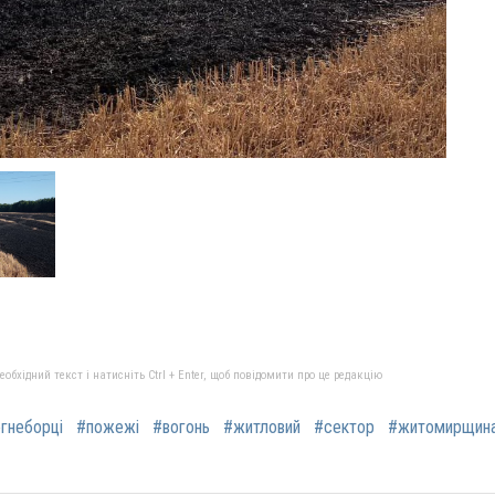
бхідний текст і натисніть Ctrl + Enter, щоб повідомити про це редакцію
гнеборці
#пожежі
#вогонь
#житловий
#сектор
#житомирщин