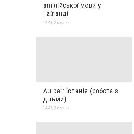
англійської мови у
Таїланді
14:43, 2 серпня
Au pair Іспанія (робота з
дітьми)
14:43, 2 серпня