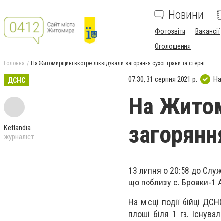
Новини
Фотозвіти
Вакансії
Оголошення
Головна
На Житомирщині вкотре ліквідували загоряння сухої трави та стерні
07:30, 31 серпня 2021 р.
На
ДСНС
На Житом
загоряння
Ketlandia
журналіст
13 липня о 20:58 до Слу
що поблизу с. Бровки-1 
На місці події бійці ДС
площі біля 1 га. Існув