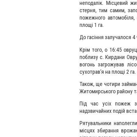
неподалік. Місцевий жи
стерня, тим самим, зап
пожежного автомобіля, 
площі 1 га.
До гасіння залучалося 4
Крім того, о 16:45 овру
поблизу с. Кирдани Овру
вогонь загрожував ліс
сухотрав’я на площі 2 га.
Також, ще чотири займан
Житомирського району та
Під час усіх пожеж з
надзвичайних подій вст
Рятувальники наполегл
місцях збирання врожаю