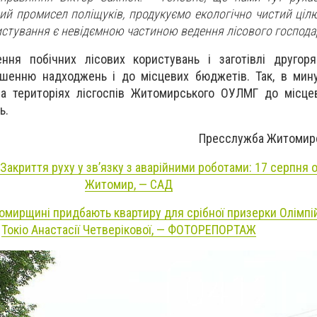
ий промисел поліщуків, продукуємо екологічно чистий ціл
истування є невідємною частиною ведення лісового господа
ння побічних лісових користувань і заготівлі другоря
ьшенню надходжень і до місцевих бюджетів. Так, в мин
на територіях лісгоспів Житомирського ОУЛМГ до місце
ь.
Пресслужба Житомир
 Закриття руху у зв’язку з аварійними роботами: 17 серпня о
Житомир, — САД
омирщині придбають квартиру для срібної призерки Олімпій
Токіо Анастасії Четверікової, — ФОТОРЕПОРТАЖ