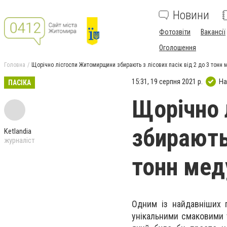
Новини
Фотозвіти
Вакансії
Оголошення
Головна
Щорічно лісгоспи Житомирщини збирають з лісових пасік від 2 до 3 тонн 
15:31, 19 серпня 2021 р.
На
ПАСІКА
Щорічно 
збирають 
Ketlandia
журналіст
тонн мед
Одним із найдавніших 
унікальними смаковими 