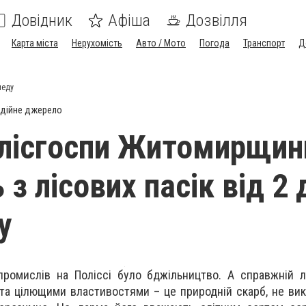
Довідник
Афіша
Дозвілля
Карта міста
Нерухомість
Авто / Мото
Погода
Транспорт
Д
меду
дійне джерело
лісгоспи Житомирщин
з лісових пасік від 2 
у
промислів на Поліссі було бджільництво. А справжній 
та цілющими властивостями – це природній скарб, не ви