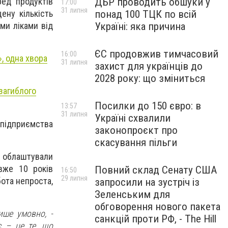
ед продуктів
ДБР проводить обшуки у
17:00
31 липня
ену кількість
понад 100 ТЦК по всій
ми ліками від
Україні: яка причина
ЄС продовжив тимчасовий
16:00
, одна хвора
31 липня
захист для українців до
2028 року: що зміниться
загиблого
Посилки до 150 євро: в
13:57
31 липня
Україні схвалили
 підприємства
законопроєкт про
скасування пільги
ці облаштували
вже 10 років
Повний склад Сенату США
16:50
29 липня
бота непроста,
запросили на зустріч із
Зеленським для
обговорення нового пакета
ише умовно, -
санкцій проти РФ, - The Hill
є – це те, що