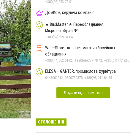
+380(95)653-75-01
ДомКом, керуюча компанія
★ BusMaster ★ Переобладнання
Мікроавтобусів №1
+380(67)599-04-04
WaterStore - інтернет магазин басейнів і
обладнання
+380(44)502-01-02, +380(66)777-78-42, +380(67)777-82-19, +380(67)890-80-80, +380(73)890-80-80, +380(44)502-01-03
ELESA + GANTER, промислова фурнітура
0443002212, 0800750875, +380(98)011-84-55
Додати підприємство
ОГОЛОШЕННЯ