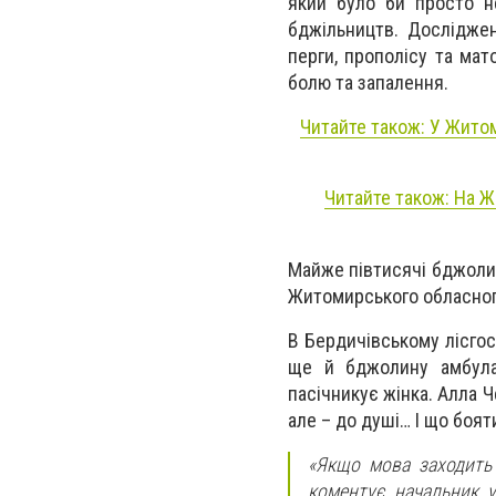
який було би просто н
бджільництв. Досліджен
перги, прополісу та мат
болю та запалення.
Читайте також: У Житом
Читайте також: На Ж
Майже півтисячі бджолин
Житомирського обласного
В Бердичівському лісгос
ще й бджолину амбулат
пасічникує жінка. Алла 
але – до душі… І що боят
«Якщо мова заходить 
коментує начальник у