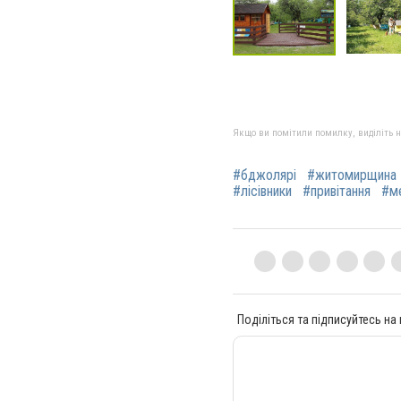
Якщо ви помітили помилку, виділіть нео
#бджолярі
#житомирщина
#лісівники
#привітання
#ме
Поділіться та підписуйтесь на