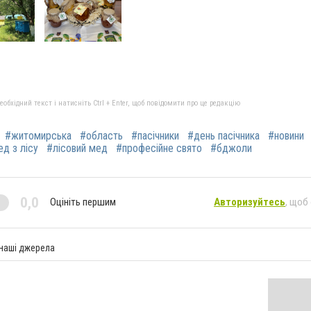
бхідний текст і натисніть Ctrl + Enter, щоб повідомити про це редакцію
#житомирська
#область
#пасічники
#день пасічника
#новини
д з лісу
#лісовий мед
#професійне свято
#бджоли
0,0
Оцініть першим
Авторизуйтесь
, щоб
 наші джерела