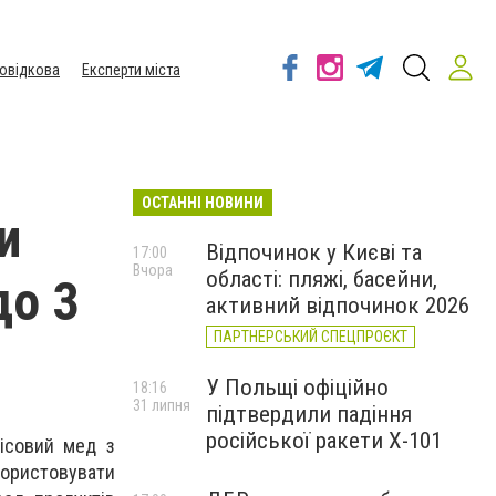
овідкова
Експерти міста
ОСТАННІ НОВИНИ
и
Відпочинок у Києві та
17:00
Вчора
області: пляжі, басейни,
до 3
активний відпочинок 2026
ПАРТНЕРСЬКИЙ СПЕЦПРОЄКТ
У Польщі офіційно
18:16
31 липня
підтвердили падіння
російської ракети Х-101
лісовий мед з
користовувати