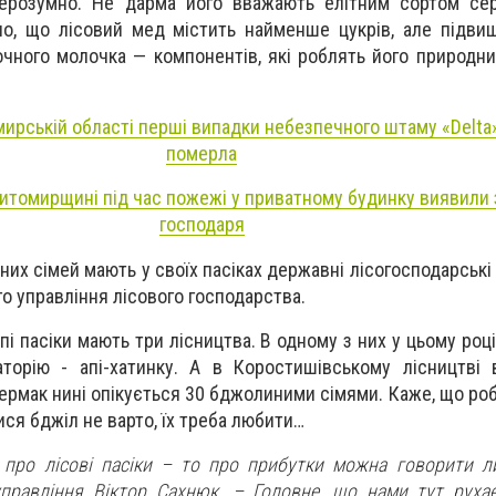
ерозумно. Не дарма його вважають елітним сортом сер
о, що лісовий мед містить найменше цукрів, але підвищ
очного молочка — компонентів, які роблять його природни
ирській області перші випадки небезпечного штаму «Delta»
померла
итомирщині під час пожежі у приватному будинку виявили 
господаря
их сімей мають у своїх пасіках державні лісогосподарські
 управління лісового господарства.
пі пасіки мають три лісництва. В одному з них у цьому ро
орію - апі-хатинку. А в Коростишівському лісництві 
Чермак нині опікується 30 бджолиними сімями. Каже, що ро
ися бджіл не варто, їх треба любити…
про лісові пасіки – то про прибутки можна говорити л
правління Віктор Сахнюк. – Головне, що нами тут руха