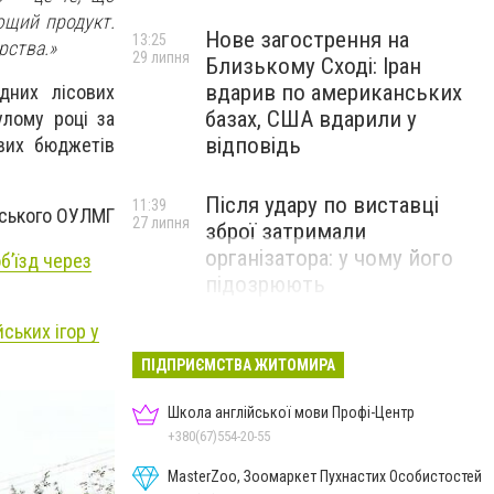
ющий продукт.
Нове загострення на
13:25
рства.»
29 липня
Близькому Сході: Іран
вдарив по американських
дних лісових
базах, США вдарили у
улому році за
відповідь
вих бюджетів
Після удару по виставці
11:39
ського ОУЛМГ
27 липня
зброї затримали
організатора: у чому його
б’їзд через
підозрюють
ських ігор у
ПІДПРИЄМСТВА ЖИТОМИРА
Школа англійської мови Профі-Центр
+380(67)554-20-55
MasterZoo, Зоомаркет Пухнастих Особистостей