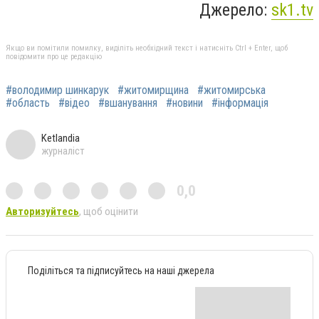
Джерело:
sk1.tv
Якщо ви помітили помилку, виділіть необхідний текст і натисніть Ctrl + Enter, щоб
повідомити про це редакцію
#володимир шинкарук
#житомирщина
#житомирська
#область
#відео
#вшанування
#новини
#інформація
Ketlandia
журналіст
0,0
Авторизуйтесь
, щоб оцінити
Поділіться та підписуйтесь на наші джерела