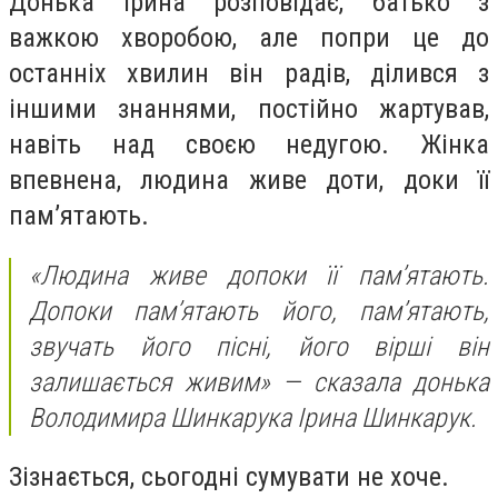
Донька Ірина розповідає, батько з
важкою хворобою, але попри це до
останніх хвилин він радів, ділився з
іншими знаннями, постійно жартував,
навіть над своєю недугою. Жінка
впевнена, людина живе доти, доки її
пам’ятають.
«Людина живе допоки її пам’ятають.
Допоки пам’ятають його, пам’ятають,
звучать його пісні, його вірші він
залишається живим» — сказала донька
Володимира Шинкарука Ірина Шинкарук.
Зізнається, сьогодні сумувати не хоче.