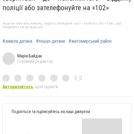
поліції або зателефонуйте на «102»
Якщо ви помітили помилку, виділіть необхідний текст і натисніть Ctrl + Enter, щоб
повідомити про це редакцію
#зникла дитина
#пошук дитини
#житомирський район
Марія Байдак
Головний редактор
0,0
Авторизуйтесь
, щоб оцінити
Поділіться та підписуйтесь на наші джерела