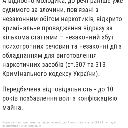
А відносно молодика, до речі раніше уже
судимого за злочини, пов’язані з
незаконним обігом наркотиків, відкрито
кримінальне провадження відразу за
кількома статтями – незаконний збут
психотропних речовин та незаконні дії з
обладнанням для виготовлення
наркотичних засобів (ст.307 та 313
Кримінального кодексу України).
Передбачена відповідальність - до 10
років позбавлення волі з конфіскацією
майна.
Якщо ви помітили помилку, виділіть необхідний текст і натисніть Ctrl + Enter, щоб
повідомити про це редакцію