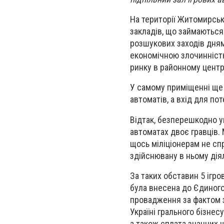
На території Житомирсько
закладів, що займаються
розшукових заходів дня
економічною злочинністю
ринку в районному центр
У самому приміщенні ще 
автоматів, а вхід для пот
Відтак, безперешкодно у
автоматах двоє гравців.
щось міліціонерам не спр
здійснювану в ньому дія
За таких обставин 5 ігр
була внесена до Єдиного
провадження за фактом з
Україні грального бізнес
а також сплата значних 