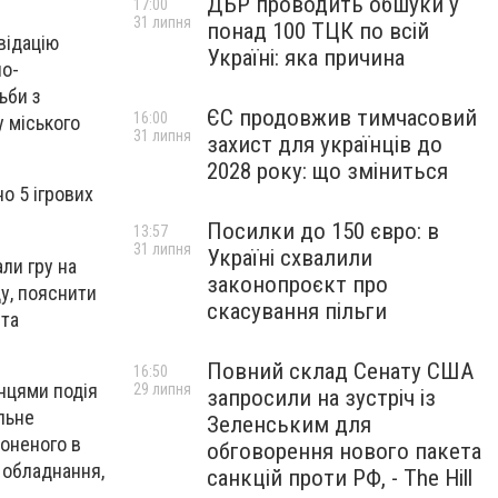
ДБР проводить обшуки у
17:00
31 липня
понад 100 ТЦК по всій
відацію
Україні: яка причина
но-
ьби з
ЄС продовжив тимчасовий
16:00
 міського
31 липня
захист для українців до
2028 року: що зміниться
о 5 ігрових
Посилки до 150 євро: в
13:57
31 липня
Україні схвалили
ли гру на
законопроєкт про
у, пояснити
скасування пільги
 та
Повний склад Сенату США
16:50
нцями подія
29 липня
запросили на зустріч із
льне
Зеленським для
роненого в
обговорення нового пакета
о обладнання,
санкцій проти РФ, - The Hill