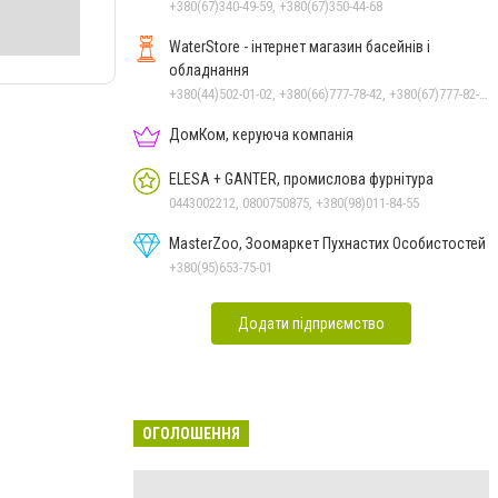
+380(67)340-49-59, +380(67)350-44-68
WaterStore - інтернет магазин басейнів і
обладнання
+380(44)502-01-02, +380(66)777-78-42, +380(67)777-82-19, +380(67)890-80-80, +380(73)890-80-80, +380(44)502-01-03
ДомКом, керуюча компанія
ELESA + GANTER, промислова фурнітура
0443002212, 0800750875, +380(98)011-84-55
MasterZoo, Зоомаркет Пухнастих Особистостей
+380(95)653-75-01
Додати підприємство
ОГОЛОШЕННЯ