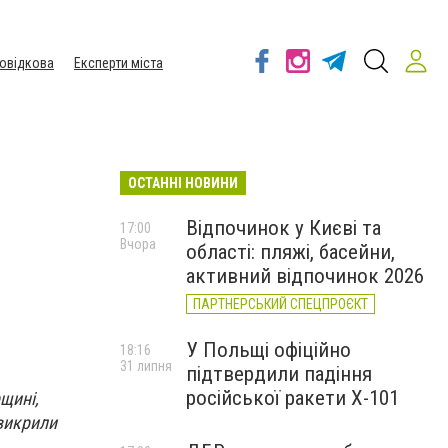
овідкова
Експерти міста
ОСТАННІ НОВИНИ
Відпочинок у Києві та
17:00
Вчора
області: пляжі, басейни,
активний відпочинок 2026
ПАРТНЕРСЬКИЙ СПЕЦПРОЄКТ
У Польщі офіційно
18:16
31 липня
підтвердили падіння
російської ракети Х-101
щині,
викрили