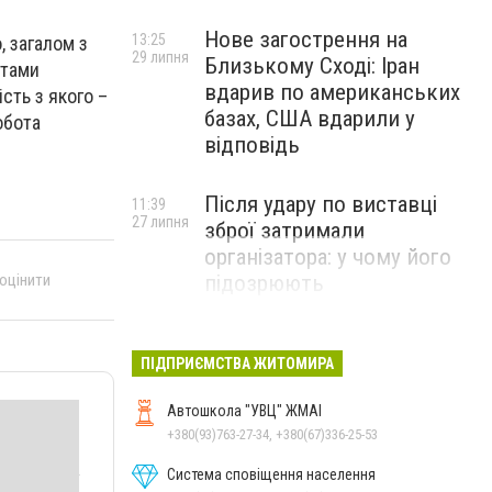
Нове загострення на
13:25
 загалом з
29 липня
Близькому Сході: Іран
ктами
вдарив по американських
сть з якого –
базах, США вдарили у
обота
відповідь
Після удару по виставці
11:39
27 липня
зброї затримали
організатора: у чому його
 оцінити
підозрюють
ПІДПРИЄМСТВА ЖИТОМИРА
Автошкола "УВЦ" ЖМАІ
+380(93)763-27-34, +380(67)336-25-53
Система сповіщення населення