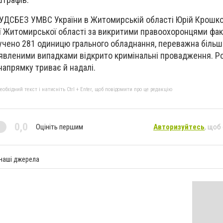
УДСБЕЗ УМВС України в Житомирській області Юрій Крошко,
ії Житомирської області за викритими правоохоронцями фа
учено 281 одиницю грального обладнання, переважна більші
виявленими випадками відкрито кримінальні провадження. Р
напрямку триває й надалі.
бхідний текст і натисніть Ctrl + Enter, щоб повідомити про це редакцію
0,0
Оцініть першим
Авторизуйтесь
, щоб
 наші джерела