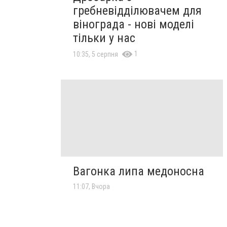
гребневідділювачем для
вінограда - нові моделі
тільки у нас
1
10:35, 5 серпня
Вагонка липа медоносна
11:07, Вчора