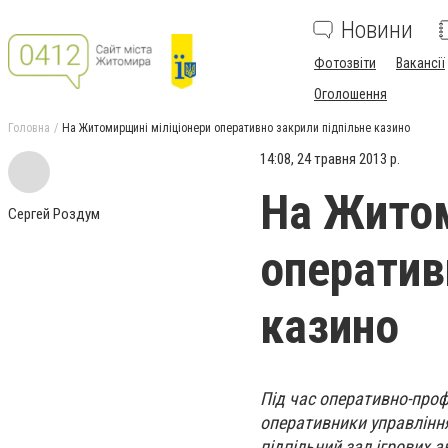
Новини
Фотозвіти
Вакансії
Оголошення
Головна
На Житомирщині міліціонери оперативно закрили підпільне казино
14:08, 24 травня 2013 р.
На Житом
Сергей Роздум
оператив
казино
Під час оперативно-проф
оперативники управлінн
підпільний зал ігрових а