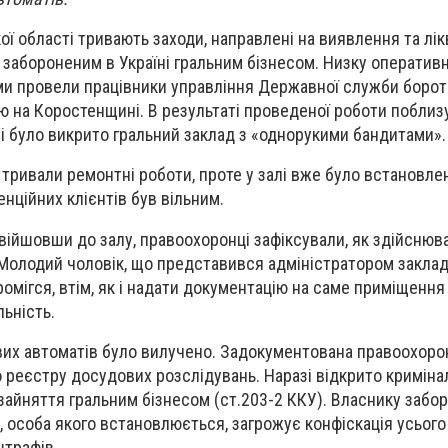
ї області тривають заходи, направлені на виявлення та лік
 забороненим в Україні гральним бізнесом. Низку оператив
ми провели працівники управління Державної служби борот
 на Коростенщині. В результаті проведеної роботи поблизу
і було викрито гральний заклад з «однорукими бандитами».
тривали ремонтні роботи, проте у залі вже було встановлен
енційних клієнтів був вільним.
війшовши до залу, правоохоронці зафіксували, як здійснюва
 Молодий чоловік, що представився адміністратором заклад
омігся, втім, як і надати документацію на саме приміщення
льність.
ових автоматів було вилучено. Задокументована правоохоро
 реєстру досудових розслідувань. Наразі відкрито криміна
айняття гральним бізнесом (ст.203-2 ККУ). Власнику забо
у, особа якого встановлюється, загрожує конфіскація усьог
штрафів.