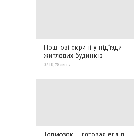
Поштові скрині у під’їзди
житлових будинків
07:10, 28 липня
Тормозок — готовая еда в