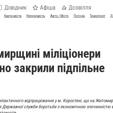
Довідник
Афіша
Дозвілля
Карта міста
Нерухомість
Авто / Мото
Погода
Транспорт
Д
ирщині міліціонери
но закрили підпільне
ілактичного відпрацювання у м. Коростені, що на Житомир
я Державної служби боротьби з економічною злочинністю 
втоматів.