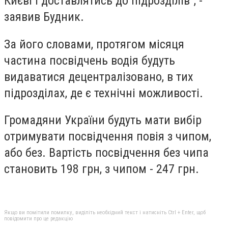
Києві і доставлятись до підрозділів", -
заявив Будник.
За його словами, протягом місяця
частина посвідчень водія будуть
видаватися децентралізовано, в тих
підрозділах, де є технічні можливості.
Громадяни України будуть мати вибір
отримувати посвідчення повія з чипом,
або без. Вартість посвідчення без чипа
становить 198 грн, з чипом - 247 грн.
Якщо ви помітили помилку, виділіть необхідний текст і натисніть Ctrl + Enter, щоб
повідомити про це редакцію