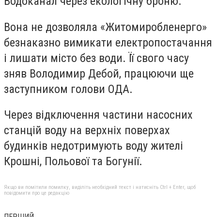
Водоканал через екологічну броню.
Вона не дозволяла «Житомиробленерго»
безнаказно вимикати електропостачання
і лишати місто без води. Її свого часу
зняв Володимир Дебой, працюючи ще
заступником голови ОДА.
Через відключення частини насосних
станцій воду на верхніх поверхах
будинків недотримують воду жителі
Крошні, Польової та Богунії.
Якщо ви помітили помилку, виділіть необхідний текст і натисніть Ctrl + Enter, щоб
повідомити про це редакцію
ПЕРШИЙ