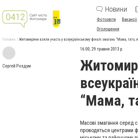
Новини
Фотозвіти
Вакансії
Оголошення
Головна
Житомиряни взяли участь у всеукраїнському фіналі змагань “Мама, тато, я
16:00, 29 травня 2013 р.
Житомиря
Сергей Роздум
всеукраї
“Мама, та
Масові змагання серед сі
проводяться центрами фі
міському та районному рі