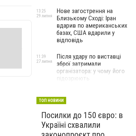
Нове загострення на
13:25
29 липня
Близькому Сході: Іран
вдарив по американських
базах, США вдарили у
відповідь
Після удару по виставці
11:39
27 липня
зброї затримали
організатора: у чому його
підозрюють
ТОП НОВИНИ
Посилки до 150 євро: в
Україні схвалили
законопроєкт про