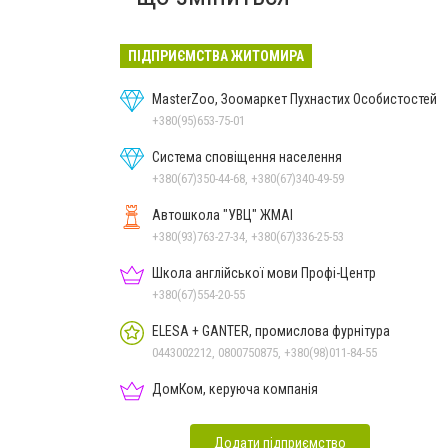
ПІДПРИЄМСТВА ЖИТОМИРА
MasterZoo, Зоомаркет Пухнастих Особистостей
+380(95)653-75-01
Система сповіщення населення
+380(67)350-44-68, +380(67)340-49-59
Автошкола "УВЦ" ЖМАІ
+380(93)763-27-34, +380(67)336-25-53
Школа англійської мови Профі-Центр
+380(67)554-20-55
ELESA + GANTER, промислова фурнітура
0443002212, 0800750875, +380(98)011-84-55
ДомКом, керуюча компанія
Додати підприємство