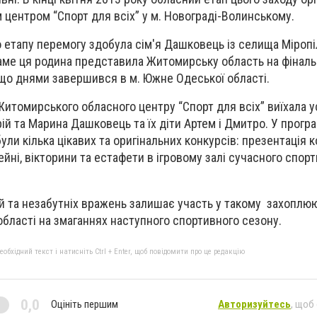
ентром “Спорт для всіх” у м. Новограді-Волинському.
 етапу перемогу здобула сім'я Дашковець із селища Міропі
Саме ця родина представила Житомирську область на фінал
 що днями завершився в м. Южне Одеської області.
 Житомирського обласного центру “Спорт для всіх” виїхала 
ій та Марина Дашковець та їх діти Артем і Дмитро. У програ
ули кілька цікавих та оригінальних конкурсів: презентація 
ейні, вікторини та естафети в ігровому залі сучасного спор
й та незабутніх вражень залишає участь у такому захоплюю
області на змаганнях наступного спортивного сезону.
бхідний текст і натисніть Ctrl + Enter, щоб повідомити про це редакцію
0,0
Оцініть першим
Авторизуйтесь
, щоб