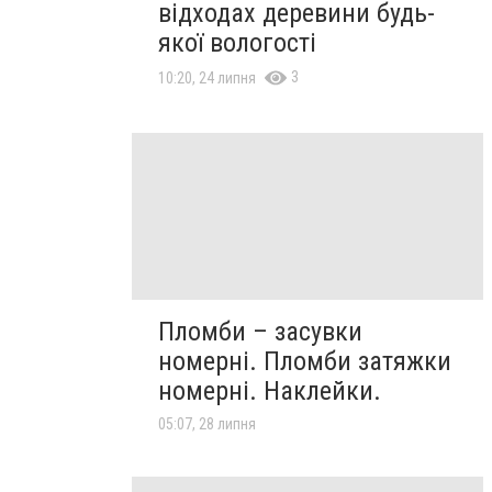
відходах деревини будь-
якої вологості
3
10:20, 24 липня
Пломби – засувки
номерні. Пломби затяжки
номерні. Наклейки.
05:07, 28 липня