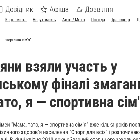
Довідник
Афіша
Дозвілля
Карта міста
Нерухомість
Авто / Мото
Погода
Транспорт
Д
 — спортивна сім'я”
ни взяли участь у
нському фіналі змаган
то, я — спортивна сім
мей “Мама, тато, я — спортивна сім'я” вже кілька років посп
зичного здоров'я населення “Спорт для всіх” і розпочинаю
вні. В кінці квітня 2013 року обласний етап цього заходу ор