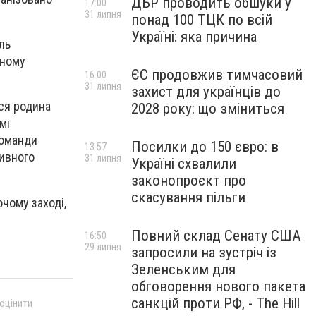
ДБР проводить обшуки у
17:00
31 липня
понад 100 ТЦК по всій
Україні: яка причина
ль
ьному
ЄС продовжив тимчасовий
16:00
31 липня
захист для українців до
уся родина
2028 року: що зміниться
мі
команди
Посилки до 150 євро: в
13:57
тивного
31 липня
Україні схвалили
законопроєкт про
скасування пільги
чому заході,
Повний склад Сенату США
16:50
29 липня
запросили на зустріч із
Зеленським для
обговорення нового пакета
санкцій проти РФ, - The Hill
 оцінити