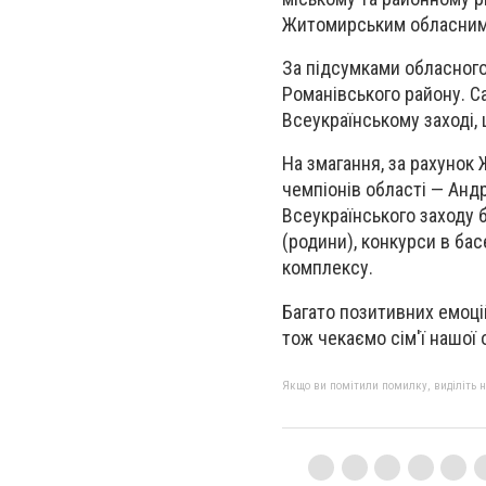
Житомирським обласним ц
За підсумками обласного
Романівського району. 
Всеукраїнському заході,
На змагання, за рахунок
чемпіонів області — Андр
Всеукраїнського заходу б
(родини), конкурси в бас
комплексу.
Багато позитивних емоці
тож чекаємо сім'ї нашої 
Якщо ви помітили помилку, виділіть нео