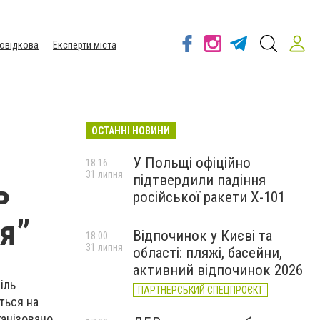
овідкова
Експерти міста
ОСТАННІ НОВИНИ
У Польщі офіційно
18:16
31 липня
підтвердили падіння
ь
російської ракети Х-101
'я”
Відпочинок у Києві та
18:00
31 липня
області: пляжі, басейни,
активний відпочинок 2026
іль
ПАРТНЕРСЬКИЙ СПЕЦПРОЄКТ
ться на
ганізовано