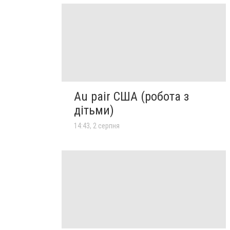
Au pair США (робота з
дітьми)
14:43, 2 серпня