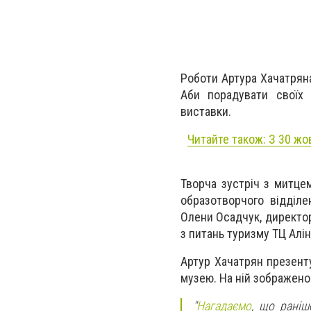
Роботи Артура Хачатряна
Аби порадувати своїх 
виставки.
Читайте також: З 30 жо
Творча зустріч з митцем
образотворчого відділе
Олени Осадчук, директор
з питань туризму ТЦ Алі
Артур Хачатрян презент
музею. На ній зображено 
"
Нагадаємо
, що раніш