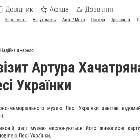
Довідник
Афіша
Дозвілля
Карта міста
Нерухомість
Авто / Мото
Погода
Транспорт
Д
Надійне джерело
візит Артура Хачатрян
сі Українки
рно-меморіального музею Лесі Українки завітав відоми
н.
ковій залі музею експонуються його живописні карти
ювілею Лесі Українки.