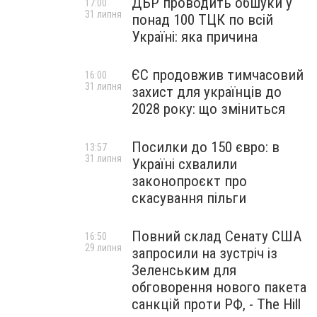
ДБР проводить обшуки у
17:00
31 липня
понад 100 ТЦК по всій
Україні: яка причина
ЄС продовжив тимчасовий
16:00
31 липня
захист для українців до
2028 року: що зміниться
Посилки до 150 євро: в
13:57
31 липня
Україні схвалили
законопроєкт про
скасування пільги
Повний склад Сенату США
16:50
29 липня
запросили на зустріч із
Зеленським для
обговорення нового пакета
санкцій проти РФ, - The Hill