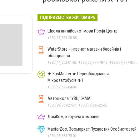
ПІДПРИЄМСТВА ЖИТОМИРА
Школа англійської мови Профі-Центр
+380(67)554-20-55
WaterStore - інтернет магазин басейнів і
обладнання
+380(44)502-01-02, +380(66)777-78-42, +380(67)777-82-19, +380(67)890-80-80, +380(73)890-80-80, +380(44)502-01-03
★ BusMaster ★ Переобладнання
Мікроавтобусів №1
+380(67)599-04-04
Автошкола "УВЦ" ЖМАІ
+380(93)763-27-34, +380(67)336-25-53
ДомКом, керуюча компанія
MasterZoo, Зоомаркет Пухнастих Особистостей
+380(95)653-75-01