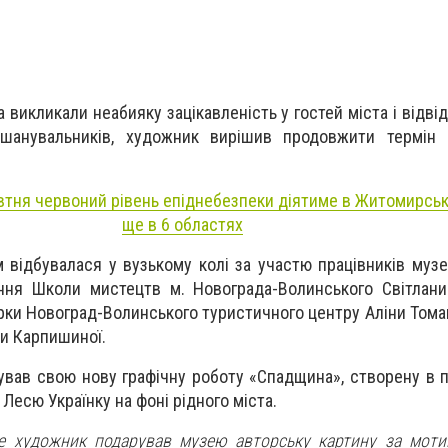
 викликали неабияку зацікавленість у гостей міста і відві
шанувальників, художник вирішив продовжити термін 
втня червоний рівень епіднебезпеки діятиме в Житомирські
ще в 6 областях
 відбувалася у вузькому колі за участю працівників музе
ння Школи мистецтв м. Новограда-Волинського Світлани
ки Новоград-Волинського туристичного центру Аліни Томаш
ни Карпишиної.
ував свою нову графічну роботу «Спадщина», створену в 
Лесю Українку на фоні рідного міста.
е художник подарував музею авторську картину за моти