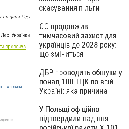
скасування пільги
тьківщини Лесі
ЄС продовжив
тимчасовий захист для
Лесі Українки
українців до 2028 року:
 та пропонує
що зміниться
ДБР проводить обшуки у
понад 100 ТЦК по всій
то
#новини
Україні: яка причина
У Польщі офіційно
підтвердили падіння
 оцінити
російської ракети Х-101