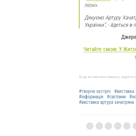
пісні».
Дякуємо Артуру Хачатр
Українки", - йдеться в 
Джере
Читайте також: У Жито
Якщо ви помітили помилку, виділіть нео
#творча зустріч
#виставка
#інформація
#світлини
#н
#виставка артура хачатряна