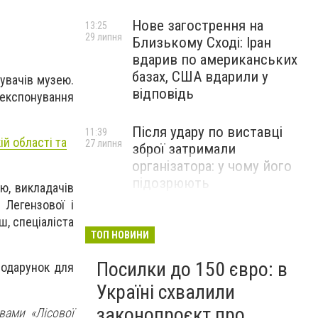
Нове загострення на
13:25
29 липня
Близькому Сході: Іран
вдарив по американських
базах, США вдарили у
дувачів музею.
відповідь
експонування
Після удару по виставці
11:39
й області та
27 липня
зброї затримали
організатора: у чому його
підозрюють
ю, викладачів
 Легензової і
, спеціаліста
ТОП НОВИНИ
Посилки до 150 євро: в
подарунок для
Україні схвалили
законопроєкт про
вами «Лісової