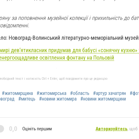
яну за поповнення музейної колекції і прихильність до ба
повідомленні.
ло: Новоград-Волинський літературно-меморіальний музей 
мирі дев’ятикласник придумав для бабусі «сонячну кухню»
енергоощадливе освітлення фонтану на Польовій
бхідний текст і натисніть Ctrl + Enter, щоб повідомити про це редакцію
#житомирщина
#житомирська
#область
#артур хачатрян
#фо
овоград
#митець
#новини житомира
#новини житомирщини
0,0
Оцініть першим
Авторизуйтесь
, щоб