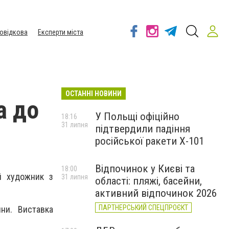
овідкова
Експерти міста
ОСТАННІ НОВИНИ
а до
У Польщі офіційно
18:16
31 липня
підтвердили падіння
російської ракети Х-101
Відпочинок у Києві та
18:00
й художник з
31 липня
області: пляжі, басейни,
активний відпочинок 2026
ПАРТНЕРСЬКИЙ СПЕЦПРОЄКТ
ни. Виставка