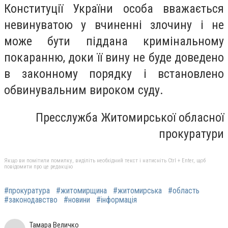
Конституції України особа вважається
невинуватою у вчиненні злочину і не
може бути піддана кримінальному
покаранню, доки її вину не буде доведено
в законному порядку і встановлено
обвинувальним вироком суду.
Пресслужба Житомирської обласної
прокуратури
Якщо ви помітили помилку, виділіть необхідний текст і натисніть Ctrl + Enter, щоб
повідомити про це редакцію
#прокуратура
#житомирщина
#житомирська
#область
#законодавство
#новини
#інформація
Тамара Величко