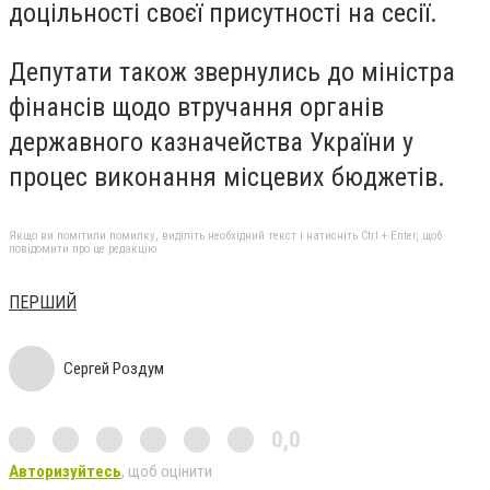
доцільності своєї присутності на сесії.
Депутати також звернулись до міністра
фінансів щодо втручання органів
державного казначейства України у
процес виконання місцевих бюджетів.
Якщо ви помітили помилку, виділіть необхідний текст і натисніть Ctrl + Enter, щоб
повідомити про це редакцію
ПЕРШИЙ
Сергей Роздум
0,0
Авторизуйтесь
, щоб оцінити