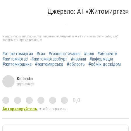
Джерело: АТ «Житомиргаз»
Якщо ви помітили помилку, виділіть необхідний текст і натисніть Ctrl + Enter, щоб
повідомити про це редакцію
#ат житомиргаз
#газ
#газопостачання
#нові
#абоненти
#житомиргаз
#житомиргаззбурт
#новини
#інформація
#житомирщина
#житомирська
#область
#обмін досвідом
Ketlandia
журналіст
0,0
Авторизируйтесь
, чтобы оценить