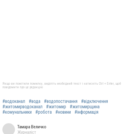
Якщо ви помітили помилку, виділіть необхідний текст і натисніть Ctrl + Enter, щоб
повідомити про це редакцію
#водоканал
#вода
#водопостачання
#відключення
#житомирводоканал
#житомир
#житомирщина
#комунальники
#робота
#новини
#інформація
Тамара Величко
Журналіст