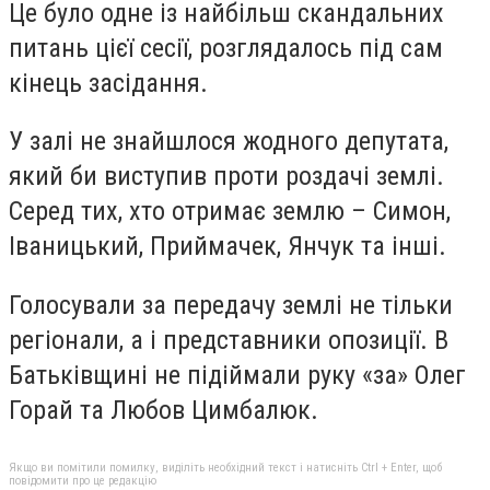
Це було одне із найбільш скандальних
питань цієї сесії, розглядалось під сам
кінець засідання.
У залі не знайшлося жодного депутата,
який би виступив проти роздачі землі.
Серед тих, хто отримає землю – Симон,
Іваницький, Приймачек, Янчук та інші.
Голосували за передачу землі не тільки
регіонали, а і представники опозиції. В
Батьківщині не підіймали руку «за» Олег
Горай та Любов Цимбалюк.
Якщо ви помітили помилку, виділіть необхідний текст і натисніть Ctrl + Enter, щоб
повідомити про це редакцію