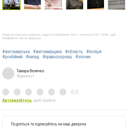
Якщо ви помітили помилку, виділіть необхідний текст і натисніть Ctrl + Enter, щоб
повідомити про це редакцію
#житомирська
#житомирщина
#область
#поліція
#розбійний
#напад
#правоохоронці
#злочин
Тамара Величко
Журналіст
0,0
Авторизуйтесь
, щоб оцінити
Поділіться та підписуйтесь на наші джерела