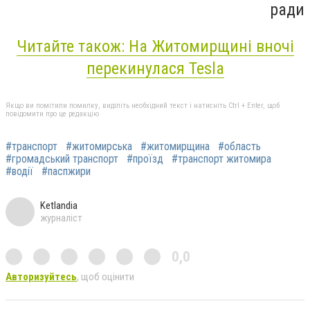
ради
Читайте також: На Житомирщині вночі
перекинулася Tesla
Якщо ви помітили помилку, виділіть необхідний текст і натисніть Ctrl + Enter, щоб
повідомити про це редакцію
#транспорт
#житомирська
#житомирщина
#область
#громадський транспорт
#проїзд
#транспорт житомира
#водії
#паспжири
Ketlandia
журналіст
0,0
Авторизуйтесь
, щоб оцінити