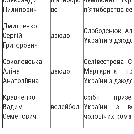
Пилипович
во
п’ятиборства се
Дмитренко
Слободенюк Алі
Сергій
дзюдо
України з дзюдо
Григорович
Соколовська
Селівестрова С
Аліна
дзюдо
Маргарита – пр
Анатоліївна
України з дзюдо
Кравченко
срібні призе
Вадим
волейбол
України з во
Семенович
чоловічих команд