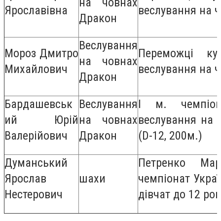
на човнах
Ярославівна
веслування на 
Дракон
Веслування
Мороз Дмитро
Переможці ку
на човнах
Михайлович
веслування на 
Дракон
Бардашевськ
Веслування
І м. чемпіо
ий Юрій
на човнах
веслування на 
Валерійович
Дракон
(D-12, 200м.)
Думанський
Петренко Ма
Ярослав
шахи
чемпіонат Украї
Нестерович
дівчат до 12 рок