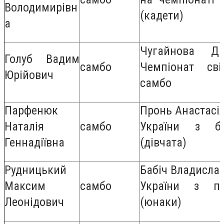
Володимирівн
(кадети)
а
Чугайнова Д
Голуб Вадим
самбо
Чемпіонат св
Юрійович
самбо
Парфенюк
Пронь Анастасія
Наталія
самбо
України з б
Геннадіївна
(дівчата)
Рудницький
Бабіч Владислав
Максим
самбо
України з п
Леонідович
(юнаки)