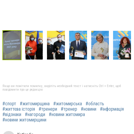
Якщо ви помітили помилку, виділіть необхідний текст і натисніть Ctrl + Enter, щоб
повідомити про це редакцію
#спорт
#житомирщина
#житомирська
#область
#життєва історія
#тренери
#тренер
#новини
#інформація
#відзнаки
#нагороди
#новини житомира
#новини житомирщини