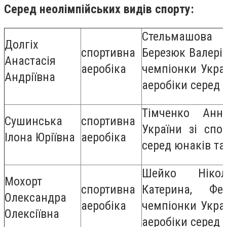
Серед неолімпійських видів спорту:
Стельмашов
Долгіх
спортивна
Березюк Валерія
Анастасія
аеробіка
чемпіонки Украї
Андріївна
аеробіки серед 
Тімченко Анн
Сушинська
спортивна
України зі спо
Ілона Юріївна
аеробіка
серед юнаків та
Шейко Нікол
Мохорт
спортивна
Катерина, Ф
Олександра
аеробіка
чемпіонки Украї
Олексіївна
аеробіки серед 