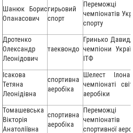
Переможці
Шанюк Борис
гирьовий
чемпіонатів Укр
Опанасович
спорт
спорту
Дротенко
Гринько Давид,
Олександр
таеквондо
чемпіони Украї
Леонідович
ІТФ
Ісакова
Шелест Іло
спортивна
Тетяна
чемпіонаті сві
аеробіка
Леонідівна
аеробіки
Томашевська
Переможці
спортивна
Вікторія
чемпіонаті
аеробіка
Анатоліївна
спортивної аеро