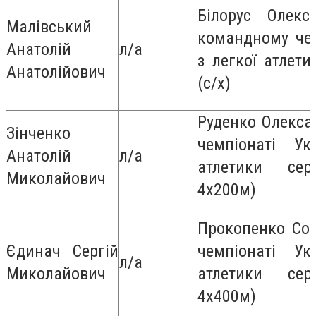
Білорус Олек
Малівський
командному чем
Анатолій
л/а
з легкої атлет
Анатолійович
(с/х)
Руденко Олексан
Зінченко
чемпіонаті Ук
Анатолій
л/а
атлетики сере
Миколайович
4х200м)
Прокопенко Софі
Єдинач Сергій
чемпіонаті Ук
л/а
Миколайович
атлетики сере
4х400м)