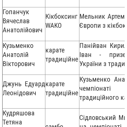
Гопанчук
Кікбоксинг
Мельник Артем 
Вячеслав
WAKO
Європи з кікбок
Анатолійович
Кузьменко
Панійван Кири
карате
Анатолій
Іван - призе
традиційне
Вікторович
України з тради
Кузьменко Ана
Джунь Едуард
карате
чемпіонат
Леонідович
традиційне
традиційного к
Кудряшова
Сідловський Ми
Тетяна
самбо
на чемпіонаті 