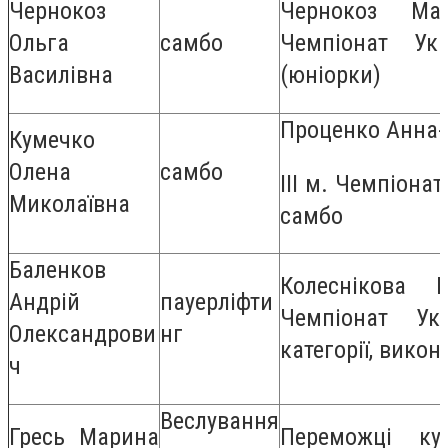
Чернокоз
Чернокоз Ма
Ольга
самбо
Чемпіонат Ук
Василівна
(юніорки)
Проценко Анна-
Кумечко
Олена
самбо
ІІІ м. Чемпіонат
Миколаївна
самбо
Баленков
Колеснікова
Андрій
пауерліфти
Чемпіонат Ук
Олександрови
нг
категорії, викона
ч
Веслування
Гресь Марина
Переможці ку