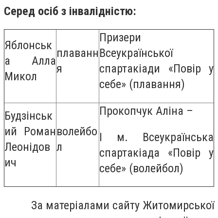
Серед осіб з інвалідністю:
Призери
Яблонськ
плаванн
Всеукраїнської
а Алла
я
спартакіади «Повір у
Микол
себе» (плавання)
Прокопчук Аліна –
Будзінськ
ий Роман
волейбо
І м. Всеукраїнська
Леонідов
л
спартакіада «Повір у
ич
себе» (волейбол)
За матеріалами сайту Житомирської