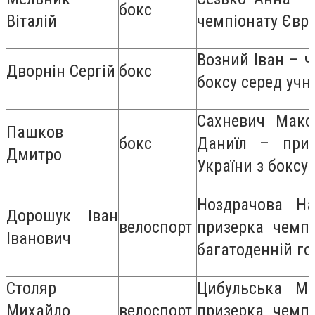
бокс
Віталій
чемпіонату Євро
Возний Іван – ч
Дворнін Сергій
бокс
боксу серед учн
Сахневич Мак
Пашков
бокс
Даниїл – приз
Дмитро
України з боксу 
Ноздрачова На
Дорошук Іван
велоспорт
призерка чемпі
Іванович
багатоденній го
Столяр
Цибульська М
Михайло
велоспорт
призерка чемпі