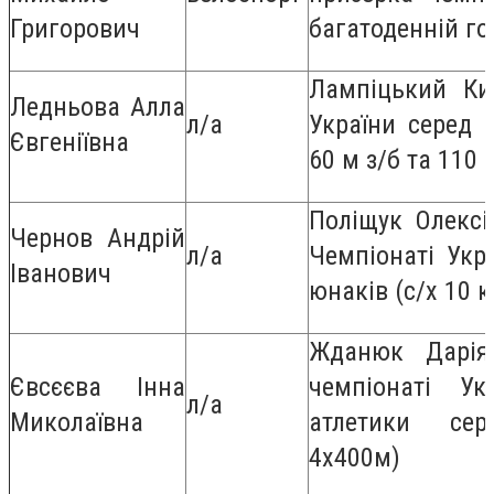
Григорович
багатоденній го
Лампіцький Ки
Ледньова Алла
л/а
України серед 
Євгеніївна
60 м з/б та 110 
Поліщук Олексі
Чернов Андрій
л/а
Чемпіонаті Укр
Іванович
юнаків (с/х 10 к
Жданюк Дарія
Євсєєва Інна
чемпіонаті Ук
л/а
Миколаївна
атлетики сере
4х400м)