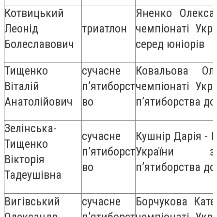
Котвицький
Яненко Олекса
Леонід
триатлон
чемпіонаті Укр
Болеславович
серед юніорів
Тищенко
сучасне
Ковальова О
Віталій
п’ятиборст
чемпіонаті Укр
Анатолійович
во
п’ятиборства до
Зелінська-
сучасне
Кушнір Дарія - І
Тищенко
п’ятиборст
України з
Вікторія
во
п’ятиборства до
Тадеушівна
Вигівський
сучасне
Борчукова Кате
Олександр
п’ятиборст
чемпіонаті Укр