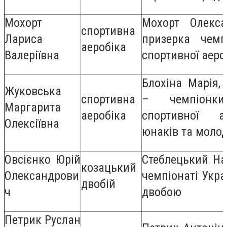
Мохорт
Мохорт Олекс
спортивна
Лариса
призерка чемп
аеробіка
Валеріївна
спортивної аеро
Блохіна Марія,
Жуковська
спортивна
– чемпіонк
Маргарита
аеробіка
спортивної а
Олексіївна
юнаків та молод
Овсієнко Юрій
Стеблецький Наз
козацький
Олександрови
чемпіонаті Укра
двобій
ч
двобою
Петрик Руслан