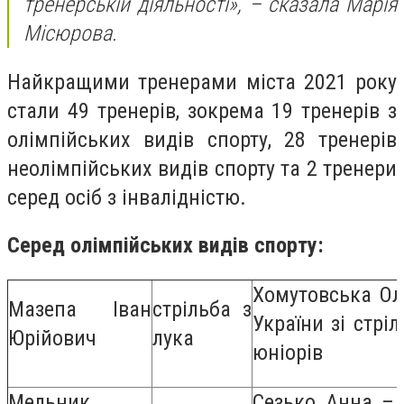
тренерській діяльності», – сказала Марія
Місюрова.
Найкращими тренерами міста 2021 року
стали 49 тренерів, зокрема 19 тренерів з
олімпійських видів спорту, 28 тренерів
неолімпійських видів спорту та 2 тренери
серед осіб з інвалідністю.
Серед олімпійських видів спорту:
Хомутовська Ол
Мазепа Іван
стрільба з
України зі стрі
Юрійович
лука
юніорів
Мельник
Сезько Анна – 