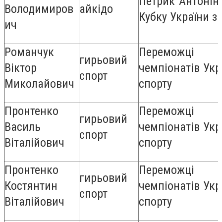
Петрик Антонін
Володимиров
айкідо
Кубку України з
ич
Романчук
Переможці
гирьовий
Віктор
чемпіонатів Укр
спорт
Миколайович
спорту
Пронтенко
Переможці
гирьовий
Василь
чемпіонатів Укр
спорт
Віталійович
спорту
Пронтенко
Переможці
гирьовий
Костянтин
чемпіонатів Укр
спорт
Віталійович
спорту