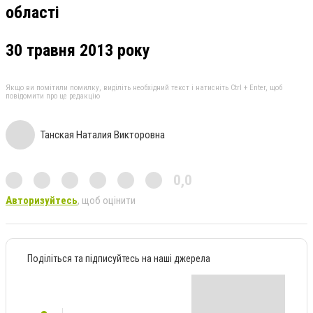
області
30
травня 2013 року
Якщо ви помітили помилку, виділіть необхідний текст і натисніть Ctrl + Enter, щоб
повідомити про це редакцію
Танская Наталия Викторовна
0,0
Авторизуйтесь
, щоб оцінити
Поділіться та підписуйтесь на наші джерела