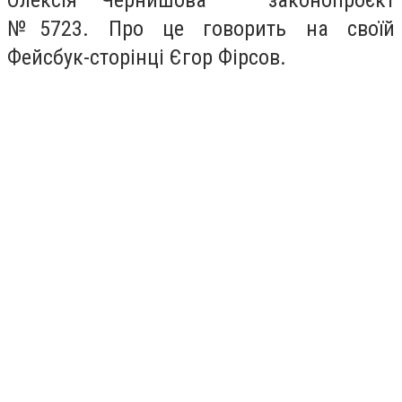
Олексія Чернишова
—
законопроєкт
№5723. Про це говорить на своїй
Фейсбук-сторінці Єгор Фірсов.