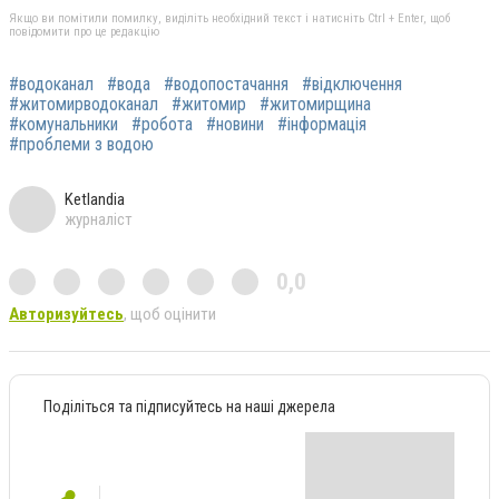
Якщо ви помітили помилку, виділіть необхідний текст і натисніть Ctrl + Enter, щоб
повідомити про це редакцію
#водоканал
#вода
#водопостачання
#відключення
#житомирводоканал
#житомир
#житомирщина
#комунальники
#робота
#новини
#інформація
#проблеми з водою
Ketlandia
журналіст
0,0
Авторизуйтесь
, щоб оцінити
Поділіться та підписуйтесь на наші джерела