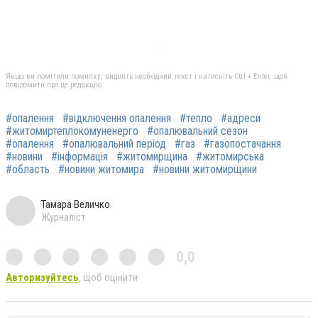
Якщо ви помітили помилку, виділіть необхідний текст і натисніть Ctrl + Enter, щоб
повідомити про це редакцію
#опалення
#відключення опалення
#тепло
#адреси
#житомиртеплокомуненерго
#опалювальний сезон
#опалення
#опалювальний період
#газ
#газопостачання
#новини
#інформація
#житомирщина
#житомирська
#область
#новини житомира
#новини житомирщини
Тамара Величко
Журналіст
0,0
Авторизуйтесь
, щоб оцінити