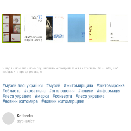
Якщо ви помітили помилку, виділіть необхідний текст і натисніть Ctrl + Enter, щоб
повідомити про це редакцію
#музей лесі українки
#музей
#житомирщина
#житомирська
#область
#креативна
#оголошення
#новини
#інформація
#леся українка
#марки
#конверти
#леся українка
#новини житомира
#новини житомирщини
Ketlandia
журналіст