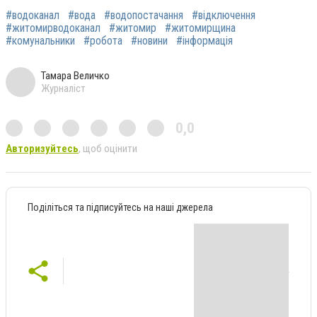
#водоканал
#вода
#водопостачання
#відключення
#житомирводоканал
#житомир
#житомирщина
#комунальники
#робота
#новини
#інформація
Тамара Величко
Журналіст
0,0
Авторизуйтесь
, щоб оцінити
Поділіться та підписуйтесь на наші джерела