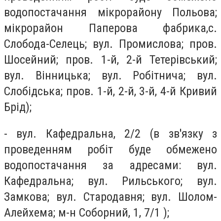
водопостачання мікрорайону Польова;
мікрорайон Паперова фабрика,с.
Слобода-Селець; вул. Промислова; пров.
Шосейний; пров. 1-й, 2-й Тетерівський;
вул. Вінницька; вул. Робітнича; вул.
Слобідська; пров. 1-й, 2-й, 3-й, 4-й Кривий
Брід);
- вул. Кафедральна, 2/2 (в зв'язку з
проведенням робіт буде обмежено
водопостачання за адресами: вул.
Кафедральна; вул. Рильського; вул.
Замкова; вул. Стародавня; вул. Шолом-
Алейхема; м-н Соборний, 1, 7/1 );