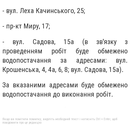
- вул. Леха Качинського, 25;
- пр-кт Миру, 17;
- вул. Садова, 15а (в зв'язку з
проведенням робіт буде обмежено
водопостачання за адресами: вул.
Крошенська, 4, 4а, 6, 8; вул. Садова, 15а).
За вказаними адресами буде обмежено
водопостачання до виконання робіт.
Якщо ви помітили помилку, виділіть необхідний текст і натисніть Ctrl + Enter, щоб
повідомити про це редакцію