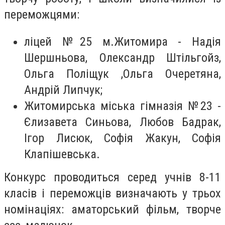
переможцями:
ліцей №25 м.Житомира - Надія
Шершньова, Олександр Штільгойз,
Ольга Поліщук ,Ольга Очеретяна,
Андрій Липчук;
Житомирська міська гімназія №23 -
Єлизавета Синьова, Любов Бадрак,
Ігор Лисюк, Софія Жакун, Софія
Клапішевська.
Конкурс проводиться серед учнів 8-11
класів і переможців визначають у трьох
номінаціях: аматорський фільм, творче