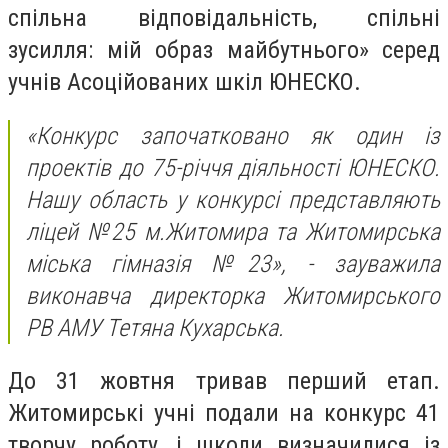
спільна відповідальність, спільні
зусилля: мій образ майбутнього» серед
учнів Асоційованих шкіл ЮНЕСКО.
«Конкурс започатковано як один із
проектів до 75-річчя діяльності ЮНЕСКО.
Нашу область у конкурсі представляють
ліцей №25 м.Житомира та Житомирська
міська гімназія №23», - зауважила
виконавча директорка Житомирського
РВ АМУ Тетяна Кухарська.
До 31 жовтня тривав перший етап.
Житомирські учні подали на конкурс 41
творчу роботу, і школи визначилися із