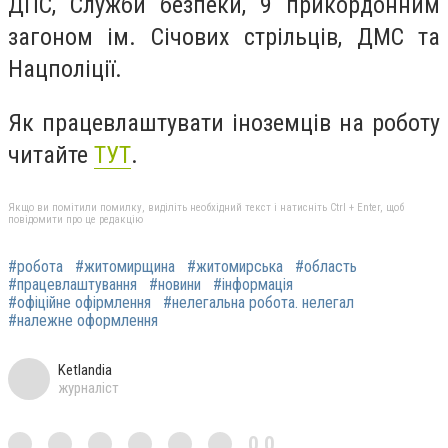
ДПС, Служби безпеки, 9 прикордонним
загоном ім. Січових стрільців, ДМС та
Нацполіції.
Як працевлаштувати іноземців на роботу
читайте
ТУТ
.
Якщо ви помітили помилку, виділіть необхідний текст і натисніть Ctrl + Enter, щоб
повідомити про це редакцію
#робота
#житомирщина
#житомирська
#область
#працевлаштування
#новини
#інформація
#офіційне офірмлення
#нелегальна робота. нелегал
#належне оформлення
Ketlandia
журналіст
0,0