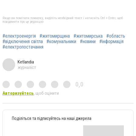
Якщо ви помітили помилку, виділіть необхідний текст і натисніть Ctrl + Enter, щоб
повідомити про це редакцію
#електроенергія
#житомирщина
#житомирська
#область
#відключення світла
#комунальники
#новини
#інформація
#електропостачання
Ketlandia
журналіст
0,0
Авторизуйтесь
, щоб оцінити
Поділіться та підписуйтесь на наші джерела