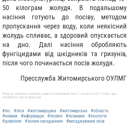
50 кілограм жолудя. В подальшому
насіння готують до посіву, методом
пропускання через воду, коли неякісний
жолудь спливає, а здоровий опускається
на дно. Далі насіння обробляють
фунгіцидами від шкідників та гризунів,
після чого починається посів жолудя.
Пресслужба Житомирського ОУЛМГ
Якщо ви помітили помилку, виділіть необхідний текст і натисніть Ctrl + Enter, щоб
повідомити про це редакцію
#ліс
#ліси
#житомирщина
#житомирська
#область
#новини
#інформація
#лісничі
#лісівники
#екологія
#довкілля
#зелені насадження
#висаджування лісів