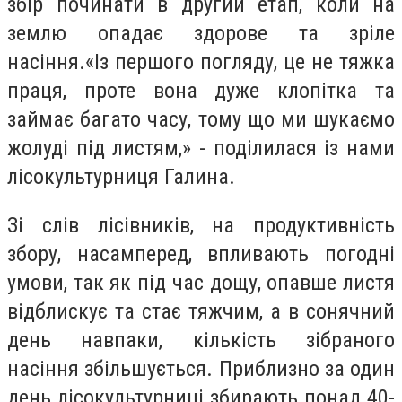
збір починати в другий етап, коли на
землю опадає здорове та зріле
насіння.«Із першого погляду, це не тяжка
праця, проте вона дуже клопітка та
займає багато часу, тому що ми шукаємо
жолуді під листям,» - поділилася із нами
лісокультурниця Галина.
Зі слів лісівників, на продуктивність
збору, насамперед, впливають погодні
умови, так як під час дощу, опавше листя
відблискує та стає тяжчим, а в сонячний
день навпаки, кількість зібраного
насіння збільшується. Приблизно за один
день лісокультурниці збирають понад 40-