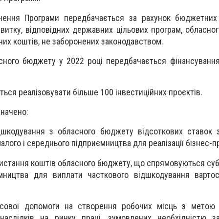
ечення Програми передбачається за рахунок бюджетних
витку, відповідних державних цільових програм, обласног
их коштів, не заборонених законодавством.
сного бюджету у 2022 році передбачається фінансуванн
ться реалізовувати більше 100 інвестиційних проєктів.
значено:
дшкодування з обласного бюджету відсоткових ставок з
алого і середнього підприємництва для реалізації бізнес-п
ристання коштів обласного бюджету, що спрямовуються суб
мництва для виплати часткового відшкодування вартос
сової допомоги на створення робочих місць з метою мі
наслідків на ринку праці, зумовлених необхідністю з