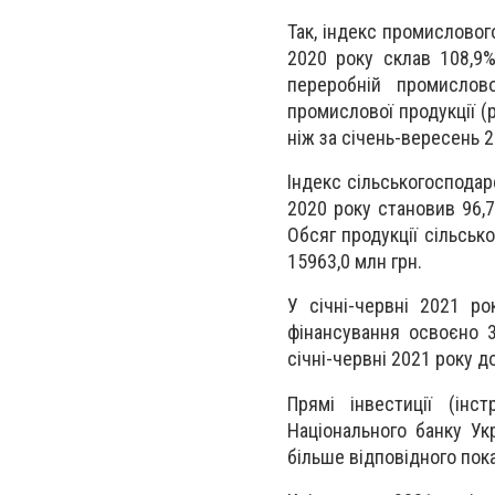
Так, індекс промисловог
2020 року склав 108,9%,
переробній промислов
промислової продукції (р
ніж за січень-вересень 2
Індекс сільськогосподарс
2020 року становив 96,7
Обсяг продукції сільськ
15963,0 млн грн.
У січні-червні 2021 ро
фінансування освоєно 36
січні-червні 2021 року д
Прямі інвестиції (ін
Національного банку Ук
більше відповідного пок