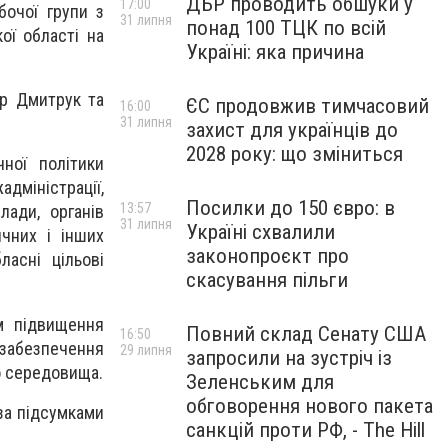
ДБР проводить обшуки у
17:00
очої групи з
31 липня
понад 100 ТЦК по всій
ої області на
Україні: яка причина
др Дмитрук та
ЄС продовжив тимчасовий
16:00
31 липня
захист для українців до
2028 року: що зміниться
ної політики
дміністрації,
Посилки до 150 євро: в
13:57
лади, органів
31 липня
Україні схвалили
чних і інших
законопроєкт про
ласні цільові
скасування пільги
м підвищення
Повний склад Сенату США
16:50
 забезпечення
29 липня
запросили на зустріч із
о середовища.
Зеленським для
обговорення нового пакета
 за підсумками
санкцій проти РФ, - The Hill