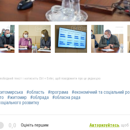
бхідний текст і натисніть Ctrl + Enter, щоб повідомити про це редакцію
итомирська
#область
#програма
#економічний та соціальний р
то
#житомир
#облрада
#обласна рада
соціального розвитку
0,0
Оцініть першим
Авторизуйтесь
, щоб