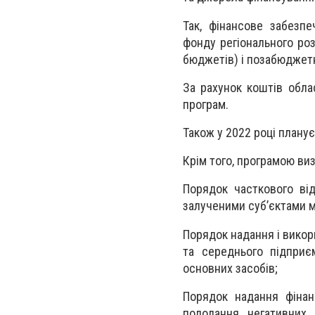
Так, фінансове забезп
фонду регіонального роз
бюджетів) і позабюджетн
За рахунок коштів обла
програм.
Також у 2022 році планує
Крім того, програмою ви
Порядок часткового ві
залученими суб’єктами м
Порядок надання і вико
та середнього підприє
основних засобів;
Порядок надання фінан
подолання негативних 