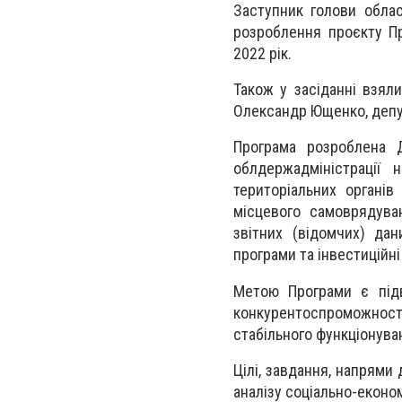
Заступник голови обла
розроблення проєкту Пр
2022 рік.
Також у засіданні взял
Олександр Ющенко, депу
Програма розроблена Д
облдержадміністрації н
територіальних органів
місцевого самоврядува
звітних (відомчих) дан
програми та інвестиційні
Метою Програми є під
конкурентоспроможності
стабільного функціонува
Цілі, завдання, напрями
аналізу соціально-економ