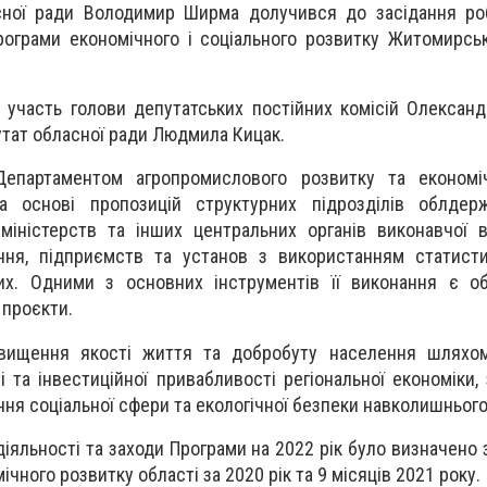
сної ради Володимир Ширма долучився до засідання роб
ограми економічного і соціального розвитку Житомирськ
и участь голови депутатських постійних комісій Олексан
тат обласної ради Людмила Кицак.
епартаментом агропромислового розвитку та економіч
а основі пропозицій структурних підрозділів облдержа
 міністерств та інших центральних органів виконавчої в
ння, підприємств та установ з використанням статисти
их. Одними з основних інструментів її виконання є об
 проєкти.
вищення якості життя та добробуту населення шляхо
 та інвестиційної привабливості регіональної економіки,
ння соціальної сфери та екологічної безпеки навколишньог
 діяльності та заходи Програми на 2022 рік було визначено
ічного розвитку області за 2020 рік та 9 місяців 2021 року.