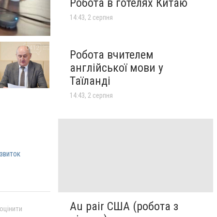
Робота в готелях Китаю
14:43, 2 серпня
Робота вчителем
англійської мови у
Таїланді
14:43, 2 серпня
озвиток
Au pair США (робота з
 оцінити