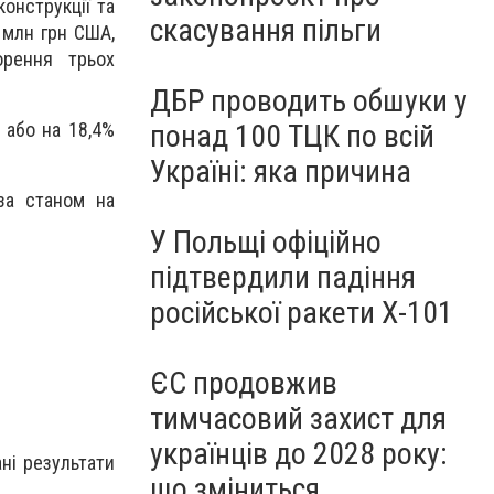
конструкції та
скасування пільги
 млн грн США,
орення трьох
ДБР проводить обшуки у
, або на 18,4%
понад 100 ТЦК по всій
Україні: яка причина
 за станом на
У Польщі офіційно
підтвердили падіння
російської ракети Х-101
ЄС продовжив
тимчасовий захист для
українців до 2028 року:
ані результати
що зміниться