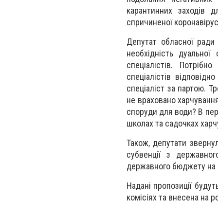
карантинних заходів д
спричиненої коронавіру
Депутат обласної ради
необхідність дуальної
спеціалістів. Потріб
спеціалістів відповідн
спеціаліст за партою. Т
не враховано харчування
споруди для води? В перш
школах та садочках харч
Також, депутати звернул
субвенції з державно
державного бюджету на 2
Надані пропозиції будут
комісіях та внесена на р