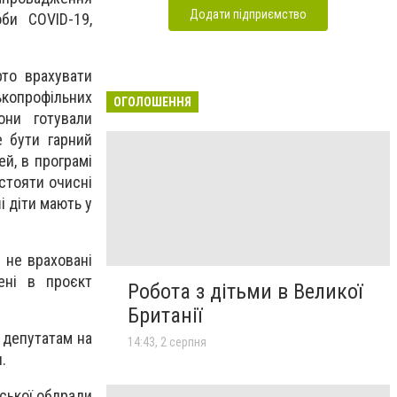
Додати підприємство
би COVID-19,
то врахувати
копрофільних
ОГОЛОШЕННЯ
они готували
е бути гарний
ей, в програмі
 стояти очисні
і діти мають у
 не враховані
ені в проєкт
Робота з дітьми в Великої
Британії
 депутатам на
14:43, 2 серпня
.
ської облради