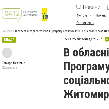
Новини
Фотозвіти
Вакансії
Оголошення
Головна
В обласній раді обговорили Програму економічного і соціального розвитк
15:33, 25 листопада 2021 р.
ВЛАДА
В обласн
Програму
Тамара Величко
Журналіст
соціальн
Житомирщ