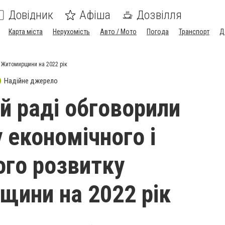
Довідник
Афіша
Дозвілля
Карта міста
Нерухомість
Авто / Мото
Погода
Транспорт
Д
у Житомирщини на 2022 рік
Надійне джерело
ій раді обговорили
 економічного і
ого розвитку
ини на 2022 рік