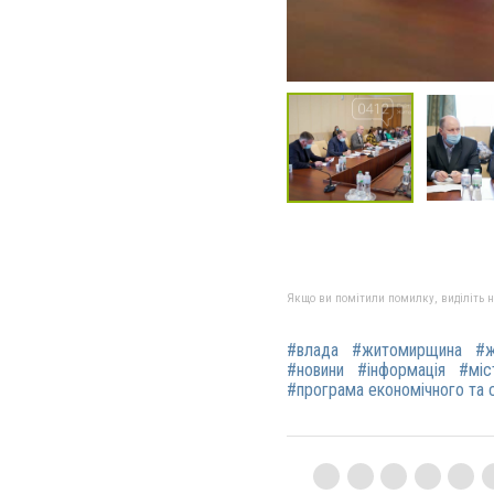
Якщо ви помітили помилку, виділіть нео
#влада
#житомирщина
#ж
#новини
#інформація
#міс
#програма економічного та 