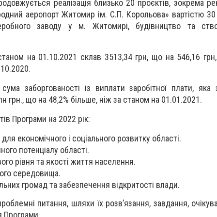
продовжується реалізація близько 20 проєктів, зокрема ре
родний аеропорт Житомир ім. С.П. Корольова» вартістю 30
реробного заводу у м. Житомирі, будівництво та ств
станом на 01.10.2021 склав 3513,34 грн, що на 546,16 грн
.10.2020.
сума заборгованості із виплати заробітної плати, яка
н грн., що на 48,2% більше, ніж за станом на 01.01.2021.
ів Програми на 2022 рік:
для економічного і соціального розвитку області.
ного потенціалу області.
го рівня та якості життя населення.
ого середовища.
льних громад та забезпечення відкритості влади.
роблемні питання, шляхи їх розв’язання, завдання, очікув
я Програми.