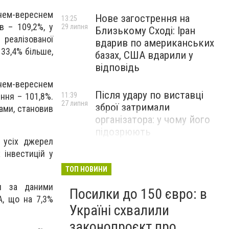
ічнем-вереснем
Нове загострення на
13:25
в – 109,2%, у
29 липня
Близькому Сході: Іран
реалізованої
вдарив по американських
 33,4% більше,
базах, США вдарили у
відповідь
ічнем-вереснем
Після удару по виставці
11:39
ення – 101,8%.
27 липня
зброї затримали
ками, становив
організатора: у чому його
підозрюють
к усіх джерел
 інвестицій у
ТОП НОВИНИ
ни за даними
Посилки до 150 євро: в
А, що на 7,3%
Україні схвалили
законопроєкт про