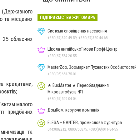
 (Державного
ПІДПРИЄМСТВА ЖИТОМИРА
о та місцевих
Система сповіщення населення
+380(67)340-49-59, +380(67)350-44-68
я 25 обласних
Школа англійської мови Профі-Центр
+380(67)554-20-55
MasterZoo, Зоомаркет Пухнастих Особистостей
+380(95)653-75-01
а кредитами,
★ BusMaster ★ Переобладнання
роєктів;
Мікроавтобусів №1
+380(67)599-04-04
’єктам малого
ДомКом, керуюча компанія
ті придбаних
ELESA + GANTER, промислова фурнітура
0443002212, 0800750875, +380(98)011-84-55
німізації та
апровадження