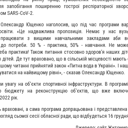
ля запобігання поширенню гострої респіраторної хворо
сом SARS-CoV-2.
 Олександр Ющенко наголосив, що під час програми вар
 освіти. «Це надважлива пропозиція. Немає у нас вузь
но працювати з вищими навчальними закладами аби в
о до потреби. 50 % - практика, 50% - навчання. Не мож
реба практика! Також питання стосовно здоров’я наших діт
 дітей. Де тут враховано, що в сільській місцевості мають
ому читанні прийнятий закон «Питна вода в Україні». І наш
уватися на найвищому рівні», - сказав Олександр Ющенко.
и увагу на об'єкти спортивної інфраструктури. В програмі
го бюджету на реконструкцію об'єктів, що вже включ
022 рік.
ь враховані, а сама програма допрацьована і представлена
озгляд сьомої сесії обласної ради, що відбудеться 16 грудня
Джерело: сайт Житомир