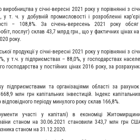
о виробництва у січні-вересні 2021 року у порівнянні з с
 у т. ч. у добувній промисловості і розробленні кар’єрі
ості – 108,8%. За січень-вересень 2021 року обсяг 
обіт, послуг) склав 43,7 млрд грн., що у фактичних цінах на
020 року.
ької продукції у січні-вересні 2021 року у порівнянні з с
%, у т.ч. у підприємствах – 88,0%, у господарствах насел
ого господарства у постійних цінах 2016 року, за розрахун
ку підприємствами та організаціями області за рахуно
68,9 млн грн капітальних інвестицій. Індекс капітальних
о відповідного періоду минулого року склав 166,8%.
струменти участі у капіталі) в економіці Житомирщи
раїни станом на 30.06.2021 становили 343,7 млн грн СШ
азника станом на 31.12.2020.