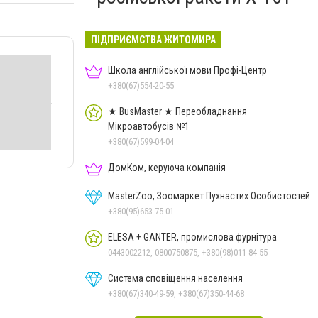
ПІДПРИЄМСТВА ЖИТОМИРА
Школа англійської мови Профі-Центр
+380(67)554-20-55
★ BusMaster ★ Переобладнання
Мікроавтобусів №1
+380(67)599-04-04
ДомКом, керуюча компанія
MasterZoo, Зоомаркет Пухнастих Особистостей
+380(95)653-75-01
ELESA + GANTER, промислова фурнітура
0443002212, 0800750875, +380(98)011-84-55
Система сповіщення населення
+380(67)340-49-59, +380(67)350-44-68