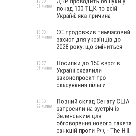
ДБР проводить обшуки у
17:00
31 липня
понад 100 ТЦК по всій
Україні: яка причина
ЄС продовжив тимчасовий
16:00
31 липня
захист для українців до
2028 року: що зміниться
Посилки до 150 євро: в
13:57
31 липня
Україні схвалили
законопроєкт про
скасування пільги
Повний склад Сенату США
16:50
29 липня
запросили на зустріч із
Зеленським для
обговорення нового пакета
санкцій проти РФ, - The Hill