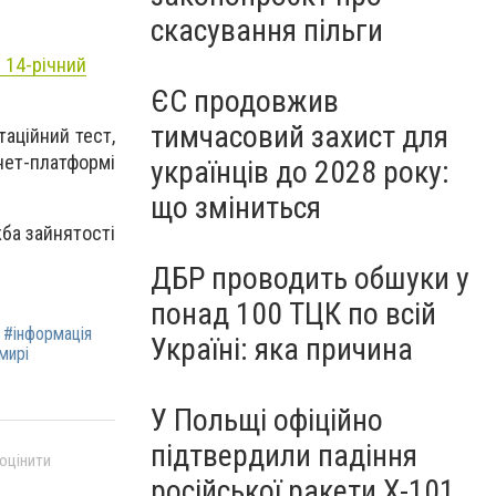
скасування пільги
 14-річний
ЄС продовжив
тимчасовий захист для
аційний тест,
нет-платформі
українців до 2028 року:
що зміниться
ба зайнятості
ДБР проводить обшуки у
понад 100 ТЦК по всій
#інформація
Україні: яка причина
мирі
У Польщі офіційно
підтвердили падіння
 оцінити
російської ракети Х-101