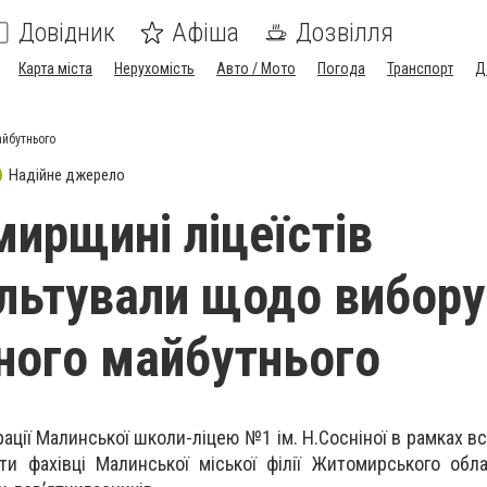
Довідник
Афіша
Дозвілля
Карта міста
Нерухомість
Авто / Мото
Погода
Транспорт
Д
айбутнього
Надійне джерело
ирщині ліцеїстів
льтували щодо вибору
ного майбутнього
ації Малинської школи-ліцею №1 ім. Н.Сосніної в рамках в
ти фахівці Малинської міської філії Житомирського обл