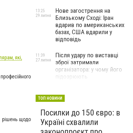
Нове загострення на
13:25
29 липня
Близькому Сході: Іран
вдарив по американських
базах, США вдарили у
відповідь
Після удару по виставці
11:39
ярам, які,
27 липня
зброї затримали
організатора: у чому його
підозрюють
 професійного
ТОП НОВИНИ
Посилки до 150 євро: в
і рішень щодо
Україні схвалили
законопроєкт про