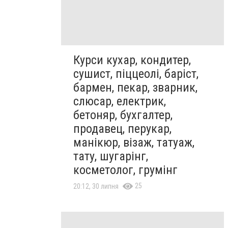
Курси кухар, кондитер,
сушист, піццеолі, баріст,
бармен, пекар, зварник,
слюсар, електрик,
бетоняр, бухгалтер,
продавец, перукар,
манікюр, візаж, татуаж,
тату, шугарінг,
косметолог, грумінг
25
20:12, 30 липня