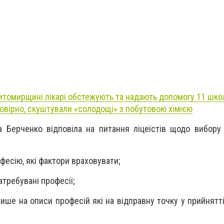
итомирщині лікарі обстежують та надають допомогу 11 школ
овірно, скуштували «солодощі» з побутовою хімією
 Берченко відповіла на питання ліцеїстів щодо вибору
фесію, які фактори враховувати;
атребувані професії;
ише на описи професій які на відправну точку у прийнятт