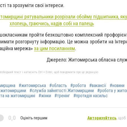
сті та зрозуміти свої інтереси.
томирщині рятувальники розрізали обойму підшипника, яку
хлопець, граючись, надів собі на палець
шокласникам пройти безкоштовно комплексний профорієнт
римати розгорнуту інформацію. Це можна зробити на Інтер
таційна мережа»
за цим посиланням
.
Джерело: Житомирська обласна служ
бхідний текст і натисніть Ctrl + Enter, щоб повідомити про це редакцію
мирщина
#житомирська
#область
#робота
#вакансії
#новини
 житомирщини
#служба зайнятості Житомирщини
#робота у жито
та на житомирщині
#жінки
#тренінг
#протидія насильс
0,0
Оцініть першим
Авторизуйтесь
, щоб