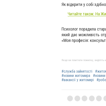
Як відкрити у собі здібно
Читайте також: На Жи
Психолог порадила стар
який дає можливість от
«Моя професія: консуль
Якщо ви помітили помилку, виділіть нео
#служба зайнятості
#жито
#новини житомира
#новини
#вакансії у житомирі
#робо