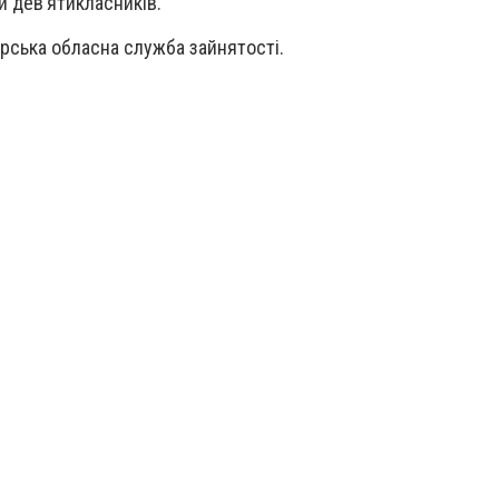
и дев’ятикласників.
рська обласна служба зайнятості.