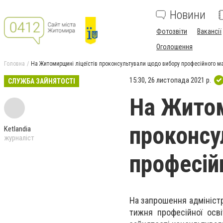
Новини
Фотозвіти
Вакансії
Оголошення
Головна
На Житомирщині ліцеїстів проконсультували щодо вибору професійного м
15:30, 26 листопада 2021 р.
СЛУЖБА ЗАЙНЯТОСТІ
На Житом
проконсу
Ketlandia
журналіст
професій
На запрошення адміністр
тижня професійної осві