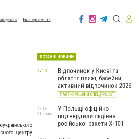
овідкова
Експерти міста
ОСТАННІ НОВИНИ
Відпочинок у Києві та
17:00
області: пляжі, басейни,
активний відпочинок 2026
ПАРТНЕРСЬКИЙ СПЕЦПРОЄКТ
У Польщі офіційно
18:16
31 липня
підтвердили падіння
російської ракети Х-101
сеукраїнського
асного центру