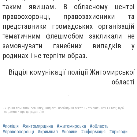
таким явищам. В обласному центрі
правоохоронці, правозахисники та
представники громадських організацій
тематичним флешмобом закликали не
замовчувати ганебних випадків у
родинах і не терпіти образ.
Відділ комунікації поліції Житомирської
області
Якщо ви помітили помилку, виділіть необхідний текст і натисніть Ctrl + Enter, щоб
повідомити про це редакцію
#поліція
#житомирщина
#житомирська
#область
#правоохоронці
#кримінал
#новини
#інформація
#пригоди