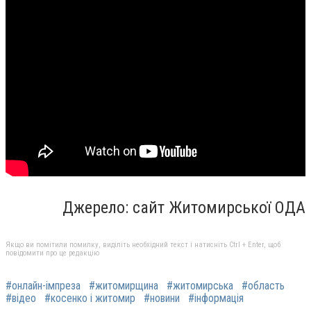
Джерело: сайт Житомирської ОДА
Якщо ви помітили помилку, виділіть необхідний текст і натисніть Ctrl + Enter, щоб
повідомити про це редакцію
#онлайн-імпреза
#житомирщина
#житомирська
#область
#відео
#косенко і житомир
#новини
#інформація