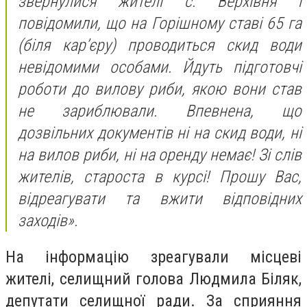
звернулися жителі с. Верхівня і
повідомили, що на Горішному ставі 65 га
(біля кар’єру) проводиться скид води
невідомими особами. Йдуть підготовчі
роботи до вилову риби, якою вони став
не зариблювали. Впевнена, що
дозвільних документів ні на скид води, ні
на вилов риби, ні на оренду немає! Зі слів
жителів, староста в курсі! Прошу Вас,
відреагувати та вжити відповідних
заходів».
На інформацію зреагували місцеві
жителі, селищний голова Людмила Біляк,
депутати селищної ради. За сприяння