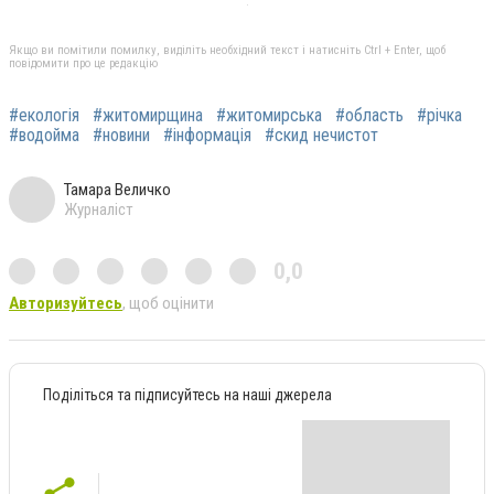
Якщо ви помітили помилку, виділіть необхідний текст і натисніть Ctrl + Enter, щоб
повідомити про це редакцію
#екологія
#житомирщина
#житомирська
#область
#річка
#водойма
#новини
#інформація
#скид нечистот
Тамара Величко
Журналіст
0,0
Авторизуйтесь
, щоб оцінити
Поділіться та підписуйтесь на наші джерела