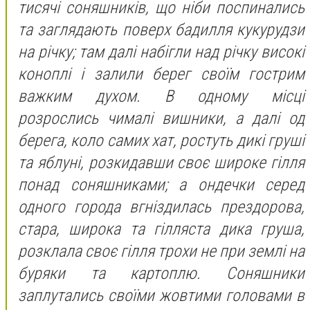
тисячi соняшникiв, що нiби поспинались
та заглядають поверх бадилля кукурудзи
на рiчку; там далi набiгли над рiчку високi
коноплi i залили берег своїм гострим
важким духом. В одному мiсцi
розрослись чималi вишники, а далi од
берега, коло самих хат, ростуть дикi грушi
та яблунi, розкидавши своє широке гiлля
понад соняшниками; а ондечки серед
одного города вгнiздилась прездорова,
стара, широка та гiлляста дика груша,
розклала своє гiлля трохи не при землi на
буряки та картоплю. Соняшники
заплутались своїми жовтими головами в