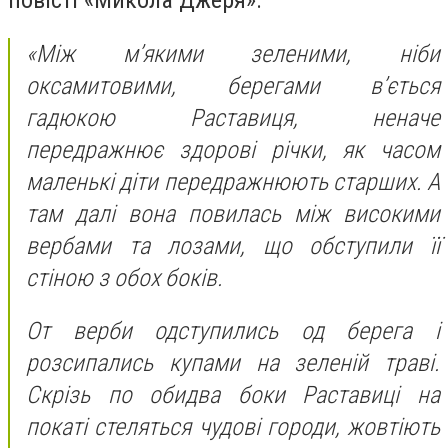
повісті «Микола Джеря»:
«Мiж м’якими зеленими, нiби
оксамитовими, берегами в’ється
гадюкою Раставиця, неначе
передражнює здоровi рiчки, як часом
маленькi дiти передражнюють старших. А
там далi вона повилась мiж високими
вербами та лозами, що обступили її
стiною з обох бокiв.
От верби одступились од берега i
розсипались купами на зеленiй травi.
Скрiзь по обидва боки Раставицi на
покатi стеляться чудовi городи, жовтiють