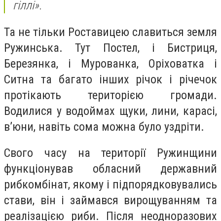
гiллi».
Та не тільки Роставицею славиться земля
Ружинська. Тут Постел, і Бистриця,
Березянка, і Мурованка, Оріховатка і
Ситна та багато інших річок і річечок
протікають територією громади.
Водилися у водоймах щуки, лини, карасі,
в’юни, навіть сома можна було уздріти.
Свого часу на території Ружинщини
функціонував обласний державний
рибкомбінат, якому і підпорядковувались
стави, він і займався вирощуванням та
реалізацією риби. Після неодноразових