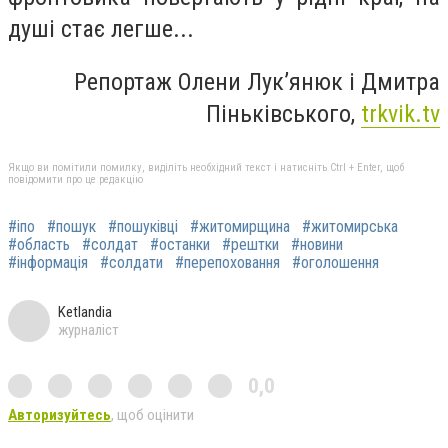
душі стає легше...
Репортаж Олени Лук’янюк і Дмитра
Піньківського,
trkvik.tv
Якщо ви помітили помилку, виділіть необхідний текст і натисніть Ctrl + Enter, щоб
повідомити про це редакцію
#іпо
#пошук
#пошуківці
#житомирщина
#житомирська
#область
#солдат
#останки
#рештки
#новини
#інформація
#солдати
#перепоховання
#оголошення
Ketlandia
журналіст
0,0
Авторизуйтесь
, щоб оцінити