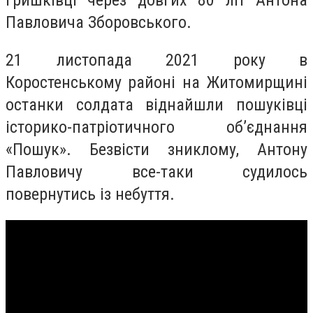
Гришківці через довгих 80 літ Антона
Павловича Зборовського.
21 листопада 2021 року в
Коростенському районі на Житомирщині
останки солдата віднайшли пошуківці
історико-патріотичного об’єднання
«Пошук». Безвісти зниклому, Антону
Павловичу все-таки судилось
повернутись із небуття.